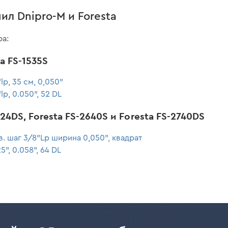
ил Dnipro-M и Foresta
ра:
ta FS-1535S
lp, 35 см, 0,050"
p, 0.050", 52 DL
24DS, Foresta FS-2640S и Foresta FS-2740DS
в. шаг 3/8"Lp ширина 0,050", квадрат
", 0.058", 64 DL