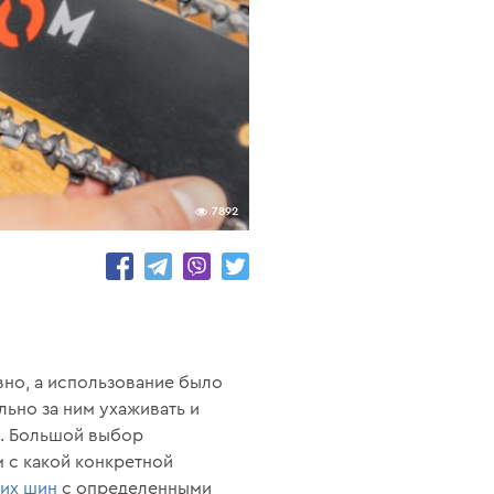
7892
вно, а использование было
ьно за ним ухаживать и
ь. Большой выбор
м с какой конкретной
их шин
с определенными