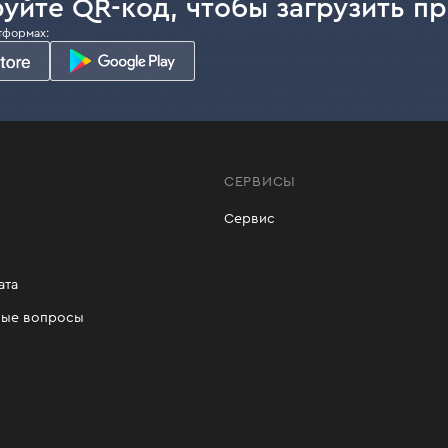
уйте QR-код, чтобы загрузить п
тформах:
СЕРВИСЫ
Сервис
ата
мые вопросы