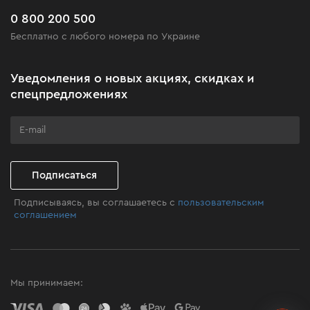
Часто задаваемые вопросы
0 800 200 500
Черная пятница
Бесплатно с любого номера по Украине
Новости
Акционные наборы
Уведомления о новых акциях, скидках и
Бизнес-клиентам
спецпредложениях
Программа лояльности
Клуб мастерства
Подписаться
Подписываясь, вы соглашаетесь с
пользовательским
соглашением
Мы принимаем: