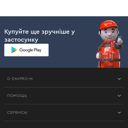
Купуйте ще зручніше у
застосунку
О DNIPRO-M
Франшиза
ПОМОЩЬ
Отзывы
Контакты
Блог
СЕРВИСЫ
Возврат
Работа
Сервис
Доставка и оплата
Новинки