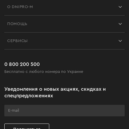
О DNIPRO-M
Франшиза
ПОМОЩЬ
Отзывы
Контакты
Блог
СЕРВИСЫ
Возврат
Работа
Сервис
Доставка и оплата
Новинки
Часто задаваемые вопросы
0 800 200 500
Черная пятница
Бесплатно с любого номера по Украине
Новости
Акционные наборы
Уведомления о новых акциях, скидках и
Бизнес-клиентам
спецпредложениях
Программа лояльности
Клуб мастерства