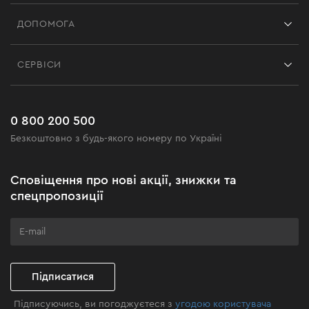
Франшиза
ДОПОМОГА
Відгуки
Контакти
Блог
СЕРВІСИ
Повернення
Робота
Сервіс
Доставка і оплата
Новинки
Поширені запитання
0 800 200 500
Чорна п'ятниця
Безкоштовно з будь-якого номеру по Україні
Новини
Акційні набори
Сповіщення про нові акції, знижки та
Бізнес-клієнтам
спецпропозиції
Програма лояльності
Клуб майстерності
Підписатися
Підписуючись, ви погоджуєтеся з
угодою користувача