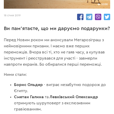
5088
18 січня 2019
Ви пам’ятаєте, що ми даруємо подарунки?
Перед Новим роком ми анонсували Мегарозіграш з
неймовірними призами. І маємо вже перших
переможців. Вчора всі ті, хто не гаяв часу, а купував
інструмент і реєструвався для участі - завмерли
навпроти екранів. Бо обиралися перші переможці.
Ними стали:
Борис Ольдер
- виграє незабутню подорож до
Єгипту.
Сметан Галина
Левківський Олександр
та
отримують шуруповерт з екслюзивним
гравіюванням.