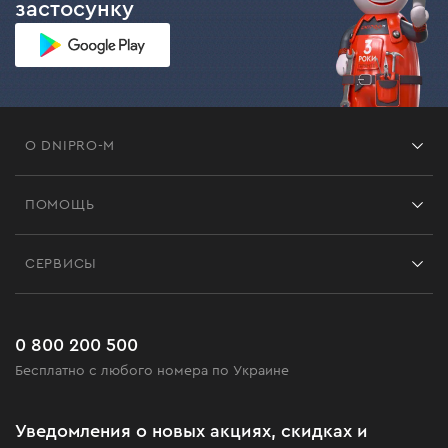
застосунку
О DNIPRO-M
Франшиза
ПОМОЩЬ
Отзывы
Контакты
Блог
СЕРВИСЫ
Возврат
Работа
Сервис
Доставка и оплата
Новинки
Часто задаваемые вопросы
0 800 200 500
Черная пятница
Бесплатно с любого номера по Украине
Новости
Акционные наборы
Уведомления о новых акциях, скидках и
Бизнес-клиентам