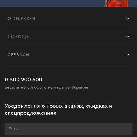
О DNIPRO-M
Франшиза
ПОМОЩЬ
Отзывы
Контакты
Блог
СЕРВИСЫ
Возврат
Работа
Сервис
Доставка и оплата
Новинки
Часто задаваемые вопросы
0 800 200 500
Черная пятница
Бесплатно с любого номера по Украине
Новости
Акционные наборы
Уведомления о новых акциях, скидках и
Бизнес-клиентам
спецпредложениях
Программа лояльности
Клуб мастерства