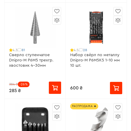
81
28
4.3
4.5
Сверло ступенчатое
Набор свёрл по металлу
Dnipro-M Р6М5 трехгр.
Dnipro-M Р6М5К5 1-10 мм
хвостовик 4-30мм
10 шт.
384 ₴
-26%
600 ₴
285 ₴
РАСПРОДАЖА 🔥