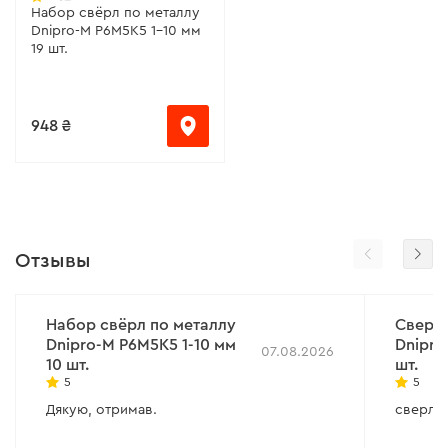
Набор свёрл по металлу
Dnipro-M Р6М5К5 1-10 мм
19 шт.
948 ₴
Отзывы
Набор свёрл по металлу
Сверло
Dnipro-M Р6М5К5 1-10 мм
Dnipro
07.08.2026
10 шт.
шт.
5
5
Дякую, отримав.
сверло 