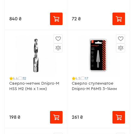
840 ₴
72 ₴
32
17
4.4
4.5
Сверло-метчик Dnipro-M
Сверло ступенчатое
HSS M2 (М6 х 1 мм)
Dnipro-M Р6М5 3-14мм
198 ₴
261 ₴