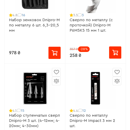
16
3
4.8
3.3
Набор зенковок Dnipro-M
Сверло по металлу (с
по металлу 6 шт. 6,3-20,5
проточкой) Dnipro-M
мм
P6M5K5 15 мм 1 шт.
357 ₴
-28%
978 ₴
258 ₴
15
12
4.1
4.4
Набор ступенчатых сверл
Сверло по металлу
Dnipro-M 3 шт. (4-12мм; 4-
Dnipro-M Impact 3 мм 2
20мм; 4-30мм)
шт.