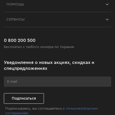
ПОМОЩЬ
Отзывы
Контакты
Блог
СЕРВИСЫ
Возврат
Работа
Сервис
Доставка и оплата
Новинки
Часто задаваемые вопросы
0 800 200 500
Черная пятница
Бесплатно с любого номера по Украине
Новости
Акционные наборы
Уведомления о новых акциях, скидках и
Бизнес-клиентам
спецпредложениях
Программа лояльности
Клуб мастерства
Подписаться
Подписываясь, вы соглашаетесь с
пользовательским
соглашением