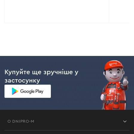
Купуйте ще зручніше у
застосунку
О DNIPRO-M
Франшиза