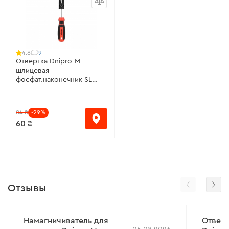
9
4.8
Отвертка Dnipro-M
шлицевая
фосфат.наконечник SL
5х100, S2
84 ₴
-29%
60 ₴
Отзывы
Намагничиватель для
Отвер