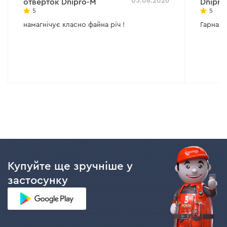
05.08.2026
отверток Dnipro-M
Dnipro
5
5
намагнічує класно файна річ !
Гарна як
Купуйте ще зручніше у
застосунку