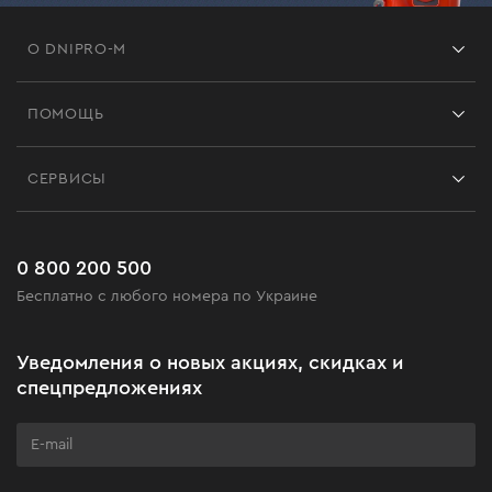
О DNIPRO-M
Франшиза
ПОМОЩЬ
Отзывы
Контакты
Блог
СЕРВИСЫ
Возврат
Работа
Сервис
Доставка и оплата
Новинки
Часто задаваемые вопросы
0 800 200 500
Черная пятница
Бесплатно с любого номера по Украине
Новости
Акционные наборы
Уведомления о новых акциях, скидках и
Бизнес-клиентам
спецпредложениях
Программа лояльности
Клуб мастерства