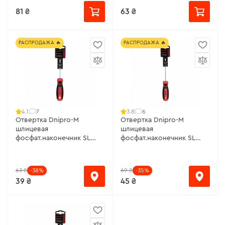
81 ₴
63 ₴
РАСПРОДАЖА 🔥
РАСПРОДАЖА 🔥
7
6
4.1
3.8
Отвертка Dnipro-M
Отвертка Dnipro-M
шлицевая
шлицевая
фосфат.наконечник SL
фосфат.наконечник SL
3х75, S2
3х100, S2
63 ₴
-38%
69 ₴
-35%
39 ₴
45 ₴