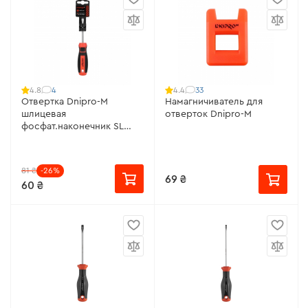
4
33
4.8
4.4
Отвертка Dnipro-M
Намагничиватель для
шлицевая
отверток Dnipro-M
фосфат.наконечник SL
5х75, S2
81 ₴
-26%
69 ₴
60 ₴