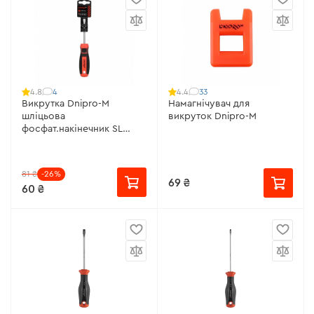
4
33
4.8
4.4
Викрутка Dnipro-M
Намагнічувач для
шліцьова
викруток Dnipro-M
фосфат.накінечник SL
5х75, S2
81 ₴
-26%
69 ₴
60 ₴