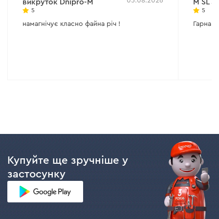
05.08.2026
викруток Dnipro-M
M SL 5х
5
5
намагнічує класно файна річ !
Гарна як
Купуйте ще зручніше у
застосунку