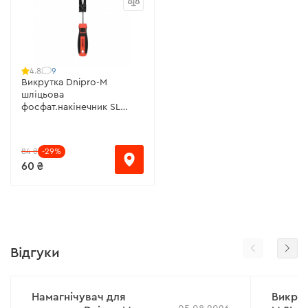
9
4.8
Викрутка Dnipro-M
шліцьова
фосфат.накінечник SL
5х100, S2
84 ₴
-29%
60 ₴
Відгуки
Намагнічувач для
Викрут