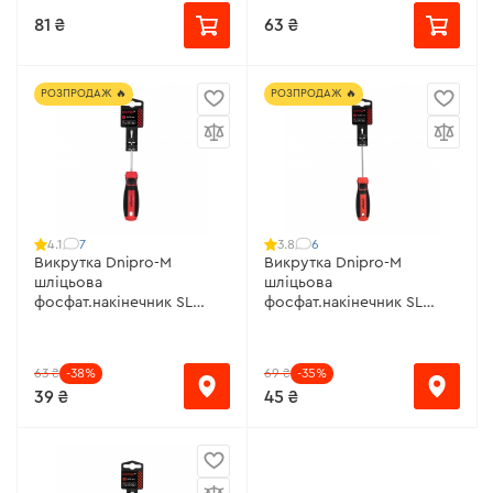
81 ₴
63 ₴
РОЗПРОДАЖ 🔥
РОЗПРОДАЖ 🔥
7
6
4.1
3.8
Викрутка Dnipro-M
Викрутка Dnipro-M
шліцьова
шліцьова
фосфат.накінечник SL
фосфат.накінечник SL
3х75, S2
3х100, S2
63 ₴
-38%
69 ₴
-35%
39 ₴
45 ₴