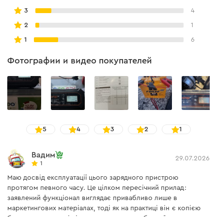
3
4
1 шаг
Напряжение сети
220-240 В
2
1
Вес
1,04 кг
Подключите зарядное устройство к сети
1
6
Длина сетевого кабеля
1,7 м
Фотографии и видео покупателей
Размер ДхВхШ
330x60x115 мм
Комплектация
Импульсное зарядное
есть
устройство
5
4
3
2
1
Клеммные зажимы
есть
Вадим
29.07.2026
1
Круглые клеммы с
есть
предохранителем
Маю досвід експлуатації цього зарядного пристрою
протягом певного часу. Це цілком пересічний прилад:
Инструкция
есть
заявлений функціонал виглядає привабливо лише в
2 шаг
маркетингових матеріалах, тоді як на практиці він є копією
Сумка
есть