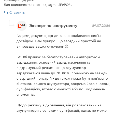
Приобрел(а) для:
Подключите к аккумулятору с помощью клемм
Для свинцево-кислотних, agm, LiFePO4.
(идут в комплекте).
Ответить
Эксперт по инструменту
29.07.2026
Вадиме, дякуємо, що детально поділилися своїм
Автоматический процесс зарядки
досвідом. Нам прикро, що зарядний пристрій не
аккумулятора
виправдав ваших очікувань 😔
BC-10i працює за багатоступеневим алгоритмом
Данное зарядное устройство имеет
заряджання: основний заряд, насичення та
полностью автоматический 9-этапный
підтримуючий режим. Якщо акумулятор
процесс зарядки и прекрасно подойдет для
заряджається лише до 70–80%, причиною не завжди
аккумуляторов мотоциклов, автомобилей и
є зарядний пристрій - це також може бути пов'язано
других транспортных средств.
зі станом самого акумулятора, зокрема його зносом,
сульфатацією, втратою ємності або пошкодженням
ШАГ 1: ДИАГНОСТИКА. Проверка
елементів.
подключения батареи к зарядному
Щодо режиму відновлення, він розрахований на
устройству и проверка ее напряжения.
акумулятори з ознаками сульфатації, однак не може