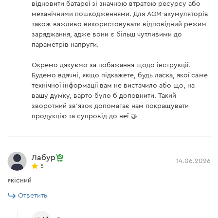
ШАГ 2: МЕДЛЕННАЯ ЗАРЯДКА Подача
відновити батареї зі значною втратою ресурсу або
малого тока с очень низким напряжением
механічними пошкодженнями. Для AGM-акумуляторів
також важливо використовувати відповідний режим
для батареи и проверка соответствия
заряджання, адже вони є більш чутливими до
типа напряжения батареи.
параметрів напруги.
ШАГ 3: ДЕЗУЛЬФАТАЦИЯ Подача
импульсного тока для удаления
Окремо дякуємо за побажання щодо інструкції.
Будемо вдячні, якщо підкажете, будь ласка, якої саме
сульфата, если напряжение батареи
технічної інформації вам не вистачило або що, на
низкое.
вашу думку, варто було б доповнити. Такий
ШАГ 4: МЯГКИЙ СТАРТ. Зарядка с
зворотний зв'язок допомагає нам покращувати
постепенным увеличением тока.
продукцію та супровід до неї 🤝
ШАГ 5: ПОСТОЯННЫЙ ТОК. Зарядка с
постоянным максимальным током до
достижения порога напряжения батареи.
Лабур
14.06.2026
5
ШАГ 6: АНАЛИЗ. Тестирование
якісний
способности батареи поглощать ток.
Ответить
ШАГ 7: АБСОРБЦИЯ Подача постепенно
уменьшающегося тока, пока напряжение