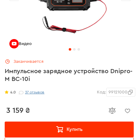
Видео
Заканчивается
Импульсное зарядное устройство Dnipro-
M BC-10i
Код:
99121000
4.0
37
отзывов
3 159 ₴
Купить