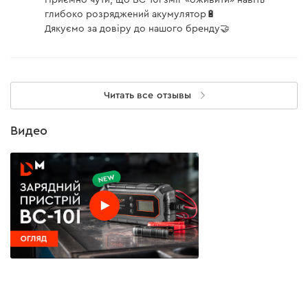
Приємно чути, що BC-10i зміг «оживити» навіть
глибоко розряджений акумулятор🔋
Работа импульсного зарядного устройства
Дякуємо за довіру до нашого бренду🤝
Читать все отзывы
Видео
Стабильная работа
Гарантия 3 года
и зимой, и летом
8 режимов
Пульсовый
ремонт