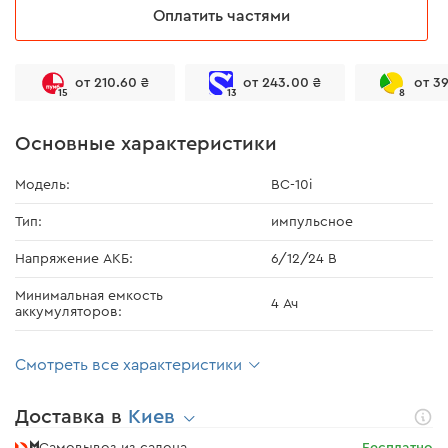
Оплатить частями
от 210.60 ₴
от 243.00 ₴
от 3
15
13
8
Основные характеристики
Модель:
BC-10i
Тип:
импульсное
Напряжение АКБ:
6/12/24 В
Минимальная емкость
4 Ач
аккумуляторов:
Смотреть все характеристики
Доставка в
Киев