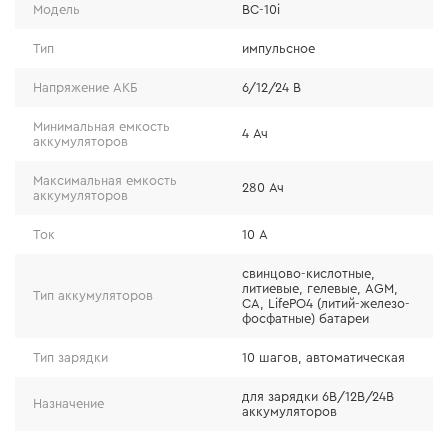
Модель
BC-10i
Тип
импульсное
Напряжение АКБ
6/12/24 В
Минимальная емкость
4 Ач
аккумуляторов
Максимальная емкость
280 Ач
Защита от
Защита от
Защита от
аккумуляторов
перегрева
короткого
низкого
Ток
10 А
замыкания
напряжения
свинцово-кислотные,
литиевые, гелевые, AGM,
Тип аккумуляторов
CA, LifePO4 (литий-железо-
фосфатные) батареи
Защита от
Защита от
Безопасное
Тип зарядки
10 шагов, автоматическая
электрического
обратного
использование
удара
подключения
для зарядки 6В/12В/24В
Назначение
аккумуляторов