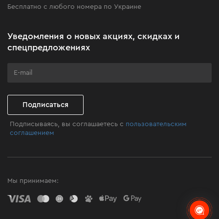
Бесплатно с любого номера по Украине
Новости
Акционные наборы
Уведомления о новых акциях, скидках и
Бизнес-клиентам
спецпредложениях
Программа лояльности
Клуб мастерства
Подписаться
Подписываясь, вы соглашаетесь с
пользовательским
соглашением
Мы принимаем: