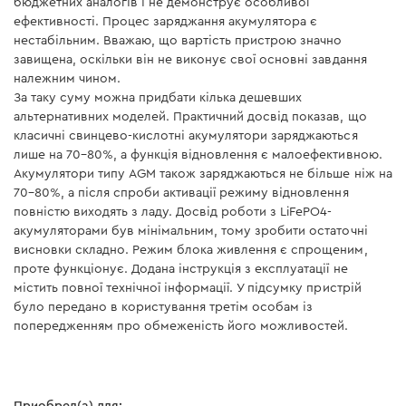
бюджетних аналогів і не демонструє особливої
ефективності. Процес заряджання акумулятора є
Выберите необходимый режим для вашего типа
нестабільним. Вважаю, що вартість пристрою значно
аккумулятора
Инструкция пользователя
завищена, оскільки він не виконує свої основні завдання
належним чином.
Скачать инструкцию
За таку суму можна придбати кілька дешевших
альтернативних моделей. Практичний досвід показав, що
класичні свинцево-кислотні акумулятори заряджаються
лише на 70–80%, а функція відновлення є малоефективною.
Акумулятори типу AGM також заряджаються не більше ніж на
70–80%, а після спроби активації режиму відновлення
повністю виходять з ладу. Досвід роботи з LiFePO4-
акумуляторами був мінімальним, тому зробити остаточні
висновки складно. Режим блока живлення є спрощеним,
проте функціонує. Додана інструкція з експлуатації не
містить повної технічної інформації. У підсумку пристрій
було передано в користування третім особам із
попередженням про обмеженість його можливостей.
3 шаг