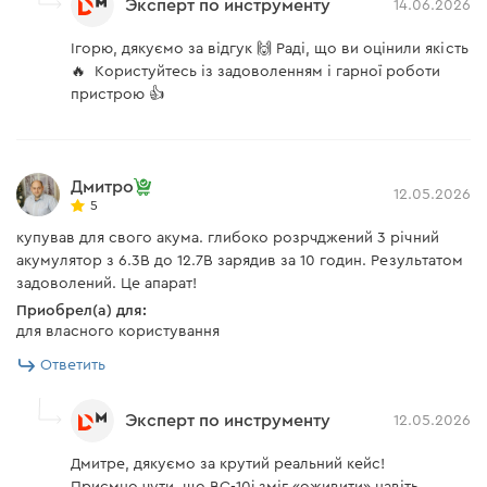
Эксперт по инструменту
14.06.2026
батареи не достигнет порога.
Ігорю, дякуємо за відгук 🙌 Раді, що ви оцінили якість
ШАГ 8: АНАЛИЗ. Тестирование
🔥 Користуйтесь із задоволенням і гарної роботи
способности батареи удерживать заряд.
пристрою 👍
ШАГ 9: ПОДДЕРЖКА. Постоянный
мониторинг батареи и зарядка
медленным током, если напряжение
Дмитро
снижается ниже порога.
12.05.2026
5
купував для свого акума. глибоко розрчджений 3 річний
акумулятор з 6.3В до 12.7В зарядив за 10 годин. Результатом
задоволений. Це апарат!
Приобрел(а) для:
для власного користування
Ответить
Эксперт по инструменту
12.05.2026
Дмитре, дякуємо за крутий реальний кейс!