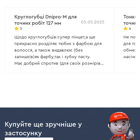
Круглогубці Dnipro-M для
Тонког
05.05.2025
точних робіт 127 мм
точних
5
4
Щодо круглогубців:супер пінцет,а ще
Не пога
прекрасно розділяє тюбик з фарбою для
для тог
волосся, а також видавлює (без
обмеже
залишків)як фарбу,так і зубну пасту.
насічок
Має добрий спротив (для своїх розмірів)
скручуванню
Купуйте ще зручніше у
застосунку