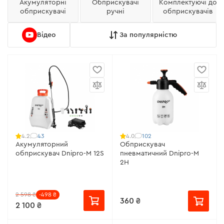
Акумуляторні
Обприскувачі
Комплектуючі до
обприскувачі
ручні
обприскувачів
Відео
За популярністю
43
102
4.2
4.0
Акумуляторний
Обприскувач
обприскувач Dnipro-M 12S
пневматичний Dnipro-M
2H
2 598 ₴
-498 ₴
360 ₴
2 100 ₴