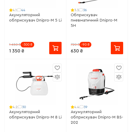
44
36
4.1
3.3
Акумуляторний
Обприскувач
обприскувач Dnipro-M 5 Li
пневматичний Dnipro-M
5H
1 650 ₴
-300 ₴
720 ₴
-90 ₴
1 350 ₴
630 ₴
30
39
4.2
4.4
Акумуляторний
Акумуляторний
обприскувач Dnipro-M 8 Li
обприскувач Dnipro-M BS-
202