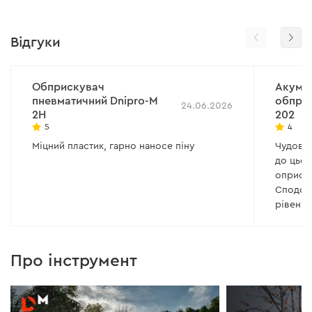
Відгуки
Обприскувач
Акуму
пневматичний Dnipro-M
обприс
24.06.2026
2H
202
5
4
Міцний пластик, гарно наносе піну
Чудовий
до цьо
оприску
Сподоба
рівень 
роботи 
широкі 
заряду 
Про інструмент
недолік
налитої
водості
минуло