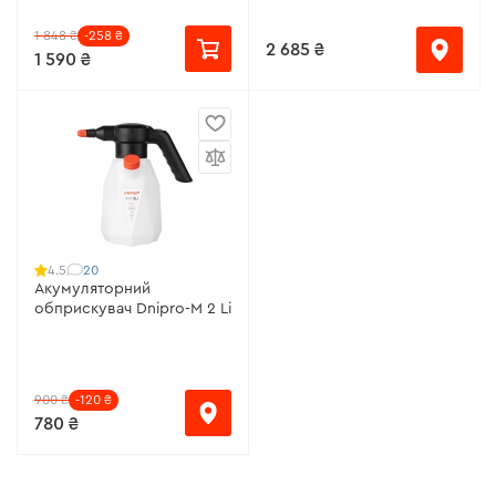
1 848 ₴
-258 ₴
2 685 ₴
1 590 ₴
20
4.5
Акумуляторний
обприскувач Dnipro-M 2 Li
900 ₴
-120 ₴
780 ₴