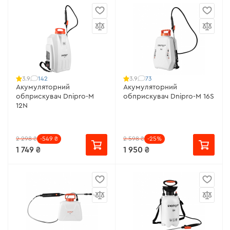
142
73
3.9
3.9
Акумуляторний
Акумуляторний
обприскувач Dnipro-M
обприскувач Dnipro-M 16S
12N
2 298 ₴
-549 ₴
2 598 ₴
-25%
1 749 ₴
1 950 ₴