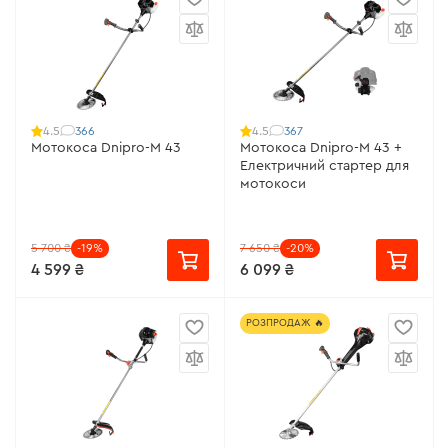
366
367
4.5
4.5
Мотокоса Dnipro-M 43
Мотокоса Dnipro-M 43 +
Електричний стартер для
мотокоси
5 700 ₴
-19%
7 650 ₴
-20%
4 599 ₴
6 099 ₴
РОЗПРОДАЖ 🔥