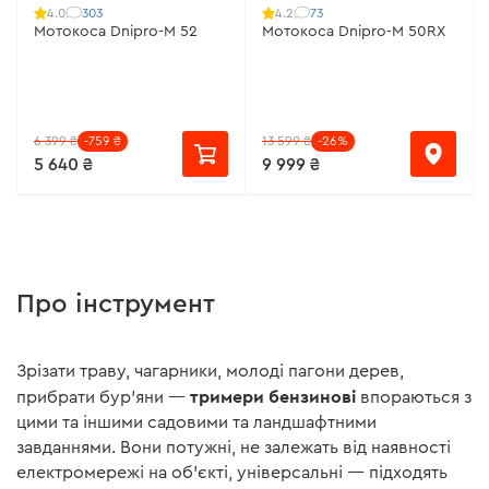
303
73
4.0
4.2
Мотокоса Dnipro-M 52
Мотокоса Dnipro-M 50RX
6 399 ₴
-759 ₴
13 599 ₴
-26%
5 640 ₴
9 999 ₴
Про інструмент
Зрізати траву, чагарники, молоді пагони дерев,
тримери бензинові
прибрати бур'яни —
впораються з
цими та іншими садовими та ландшафтними
завданнями. Вони потужні, не залежать від наявності
електромережі на об'єкті, універсальні — підходять