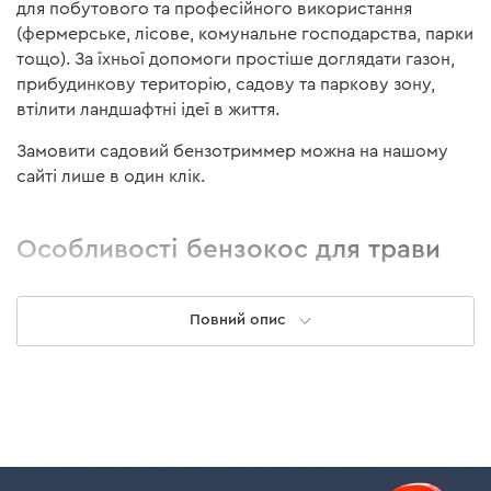
для побутового та професійного використання
(фермерське, лісове, комунальне господарства, парки
тощо). За їхньої допомоги простіше доглядати газон,
прибудинкову територію, садову та паркову зону,
втілити ландшафтні ідеї в життя.
Замовити садовий бензотриммер можна на нашому
сайті лише в один клік.
Особливості бензокос для трави
Незважаючи на те, що тримери для трави бензинові
Повний опис
здатні виконувати різні завдання, під час вибору
необхідно врахувати основні характеристики. На що
звернути увагу:
Потужність. Від неї залежить складність завдань, із
якими може впоратися бензокоса, швидкість
роботи. Для більшості садових завдань достатньо