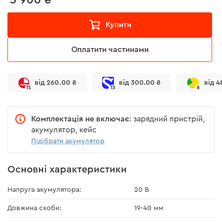
Купити
Оплатити частинами
від 260.00 ₴
від 300.00 ₴
від 4
15
13
8
Комплектація не включає
: зарядний пристрій,
акумулятор, кейс
Підібрати акумулятор
Основні характеристики
Напруга акумулятора:
20 В
Довжина скоби:
19-40 мм