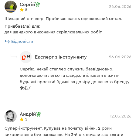
Сергій
26.06.2026
5
Шикарний степлер. Пробиває навіть оцинкований метал.
Придбав(ла) для:
Сумісність з акумуляторами
для швидкого виконання скріплювальних робіт.
Відповісти
Акумуляторний степлер DCN-200 може працювати з
батареями лінійки 20 В, які встановлюються на інший
Експерт з інструменту
26.06.2026
акумуляторний інструмент нашого бренду. Якщо Ви
Сергію, нехай степлер служить безвідмовно,
вже маєте будь-яку іншу модель інструменту з
допомагаючи легко та швидко втілювати в життя
подібним акумулятором, можна використовувати
будь-які проєкти! Вдячні за довіру до нашого бренду
батарею для роботи степлера.
🛠️💪⚡️
Андрій
12.03.2026
5
Ергономічний корпус та підсвітка
Супер-інструмент. Купував на початку війни. 2 роки
використання без наріканнь. На 3-й рік почали застрягати