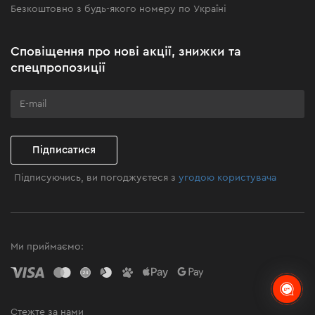
Безкоштовно з будь-якого номеру по Україні
Новини
Акційні набори
Сповіщення про нові акції, знижки та
Бізнес-клієнтам
спецпропозиції
Програма лояльності
Клуб майстерності
Підписатися
Підписуючись, ви погоджуєтеся з
угодою користувача
Ми приймаємо:
Стежте за нами