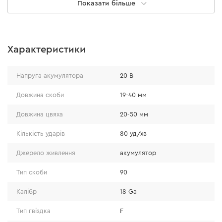
Показати більше
Характеристики
Напруга акумулятора
20 В
Довжина скоби
19-40 мм
Універсальність
Довжина цвяха
20-50 мм
Кількість ударів
80 уд/хв
На відміну від багатьох моделей, що здатні працювати
тільки з одним типом витратника, степлер DCN-200
Джерело живлення
акумулятор
підходить для використання як цвяхів, так і скоб. Це
робить його універсальним інструментом та значно
Тип скоби
90
розширює спектр можливостей. Сумісне з: Цвяхи для
Калібр
18 Ga
степлера тип 300 (E/J) 20 мм, 25мм, 30мм, 38мм, 50мм.
Скоби для степлера тип 55, 5,8x20 мм, 5,8x25 мм,
Тип гвіздка
F
5,8x25 мм.