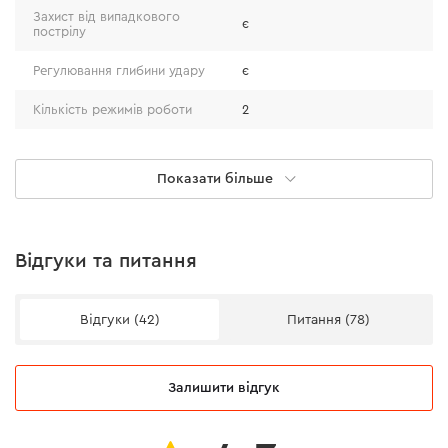
Захист від випадкового
є
пострілу
Регулювання глибини удару
є
Кількість режимів роботи
2
Підсвітка
є
Показати більше
Вага
2,8 кг
Комплектація
Відгуки та питання
Акумулятор
немає
Відгуки (42)
Питання (78)
Зарядний пристрій
немає
Висока швидкість роботи
Інструкція з експлуатації
є
Залишити відгук
Скоба кріплення на пояс
є
Інструмент здатний виконувати 80 пострілів на
хвилину. Високий темп роботи робить степлер
Степлер
є