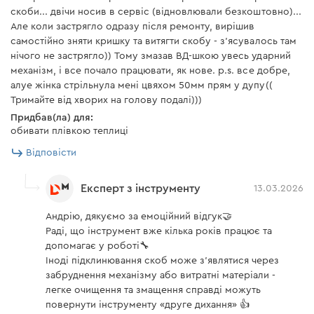
скоби... двічи носив в сервіс (відновлювали безкоштовно)...
Ергономічна форма корпусу та рельєфні вставки
Але коли застрягло одразу після ремонту, вирішив
допомагають міцно утримувати степлер в руці та
самостійно зняти кришку та витягти скобу - з'ясувалось там
знижують ризик висковзування, у тому числі, в умовах
нічого не застрягло)) Тому змазав ВД-шкою увесь ударний
інтенсивної роботи. Модель має підсвітку — Ви
механізм, і все почало працювати, як нове. p.s. все добре,
зможете добре бачити робочу зону навіть за умови
алуе жінка стрільнула мені цвяхом 50мм прям у дупу((
Тримайте від хворих на голову подалі)))
недостатнього зовнішнього освітлення.
Придбав(ла) для:
обивати плівкою теплиці
Відповісти
Експерт з інструменту
13.03.2026
Андрію, дякуємо за емоційний відгук🤝
Раді, що інструмент вже кілька років працює та
допомагає у роботі🔧
Іноді підклинювання скоб може з’являтися через
забруднення механізму або витратні матеріали -
легке очищення та змащення справді можуть
повернути інструменту «друге дихання» 👍