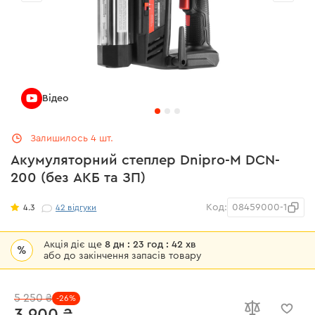
Відео
Залишилось 4 шт.
Акумуляторний степлер Dnipro-M DCN-
200 (без АКБ та ЗП)
Код:
08459000-1
4.3
42
відгуки
Акція діє ще
8 дн : 23 год : 42 хв
%
або до закінчення запасів товару
5 250 ₴
-26%
3 900 ₴