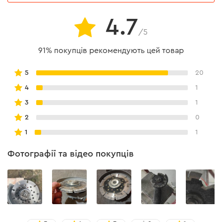
150, 180 і 230 мм.
4.7
/5
91% покупців рекомендують цей товар
5
20
4
1
3
1
2
0
1
1
Фотографії та відео покупців