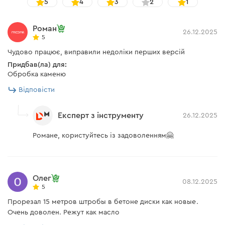
5
4
3
2
1
Роман
26.12.2025
5
Чудово працює, виправили недоліки перших версій
Придбав(ла) для:
Обробка каменю
Відповісти
Експерт з інструменту
26.12.2025
Романе, користуйтесь із задоволенням🤗
Олег
08.12.2025
5
Прорезал 15 метров штробы в бетоне диски как новые.
Очень доволен. Режут как масло