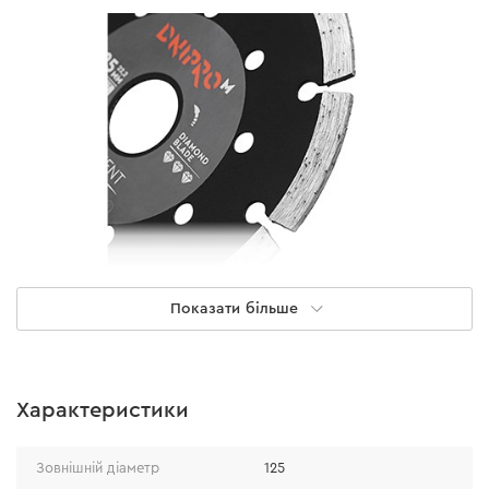
Показати більше
Швидкий різ
Особливістю його будови є сегментні вирізи, завдяки
Характеристики
яким швидкість різу збільшується. При роботі не
потребує обов'язкового водяного охолодження.
Зовнішній діаметр
125