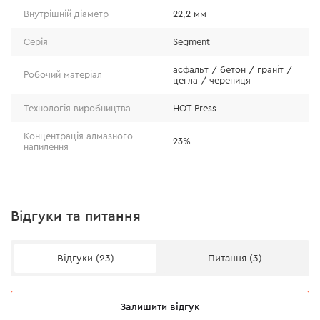
Внутрішній діаметр
22,2 мм
Серія
Segment
асфальт / бетон / граніт /
Робочий матеріал
цегла / черепиця
Технологія виробництва
HOT Press
Концентрація алмазного
23%
напилення
Відгуки та питання
Ефективність
Відгуки (23)
Питання (3)
Диск відрізняється комфортним робочим процесом і
ефективним результатом. Для найбільш ефективної
роботи важливо підібрати відповідний диск: 115, 125,
Залишити відгук