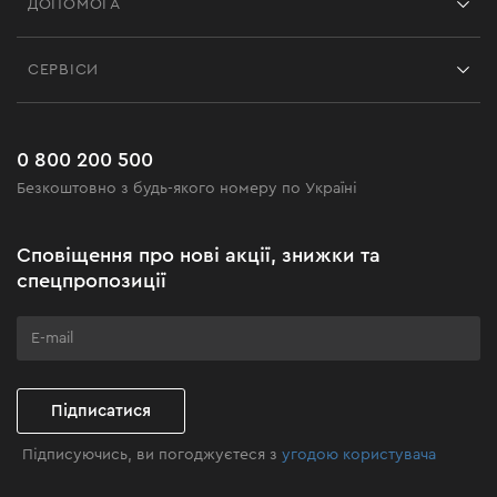
ДОПОМОГА
Відгуки
Контакти
Блог
СЕРВІСИ
Повернення
Робота
Сервіс
Доставка і оплата
Новинки
Поширені запитання
0 800 200 500
Чорна п'ятниця
Безкоштовно з будь-якого номеру по Україні
Новини
Акційні набори
Сповіщення про нові акції, знижки та
Бізнес-клієнтам
спецпропозиції
Програма лояльності
Клуб майстерності
Підписатися
Підписуючись, ви погоджуєтеся з
угодою користувача