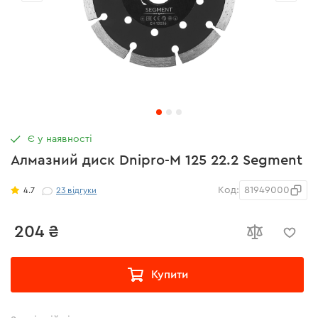
Є у наявності
Алмазний диск Dnipro-M 125 22.2 Segment
Код:
81949000
4.7
23
відгуки
204 ₴
Купити