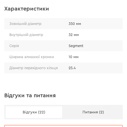
Особливістю його будови є сегментні вирізи, завдяки
Характеристики
яким швидкість різу збільшується. При роботі не
потребує обов'язкового водяного охолодження.
Зовнішній діаметр
350 мм
Внутрішній діаметр
32 мм
Серія
Segment
Ширина алмазної кромки
10 мм
Діаметр перехідного кільця
25.4
Відгуки та питання
Відгуки (22)
Питання (2)
Ефективність