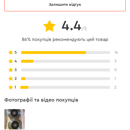
Залишити відгук
Диск відрізняється комфортним робочим процесом і
ефективним результатом. Для найбільш ефективної
4.4
роботи важливо підібрати відповідний диск: 115, 125,
/5
150, 180 і 230 мм.
86% покупців рекомендують цей товар
5
16
4
3
3
0
2
1
1
2
Фотографії та відео покупців