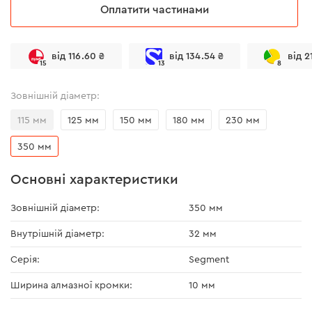
Оплатити частинами
від 116.60 ₴
від 134.54 ₴
від 2
15
13
8
Зовнішній діаметр:
115 мм
125 мм
150 мм
180 мм
230 мм
350 мм
Основні характеристики
Зовнішній діаметр:
350 мм
Внутрішній діаметр:
32 мм
Серія:
Segment
Ширина алмазної кромки:
10 мм