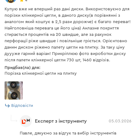
Купую вже не вперший раз дані диски. Використовуємо для
порізки клінкерної цегли, в даного диску(в порівнянні з
аналогом який коштує в 2,5 рази дорожче) є багато переваг!
Найголовніша перевага це його ціна) Анлазне покриття
стирається процентів на 20 швидше, але за рахунок
перфорації ріже швидше і повільніше гріється. Орієнтовно
даним диском ріжемо палету цегли на плитку. За таку ціну
дуууже гарний варіан! Прикріплюю фото вироботки диску
після палети клінкерної цегли 730 шт, 1460 відрізів.
Придбав(ла) для:
Порізка клінкерної цегли на плитку
Відповісти
Експерт з інструменту
05.03.2026
Павле, дякуємо за відгук та вибір інструментів