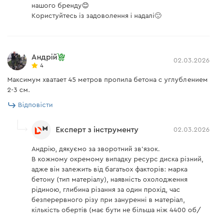
нашого бренду😊
Користуйтесь із задоволення і надалі🙂
Андрій
02.03.2026
4
Максимум хватает 45 метров пропила бетона с углублением
2-3 см.
Відповісти
Експерт з інструменту
02.03.2026
Андрію, дякуємо за зворотний зв'язок.
В кожному окремому випадку ресурс диска різний,
адже він залежить від багатьох факторів: марка
бетону (тип матеріалу), наявність охолодження
рідиною, глибина різання за один прохід, час
безперервного різу при зануренні в матеріал,
кількість обертів (має бути не більша ніж 4400 об/