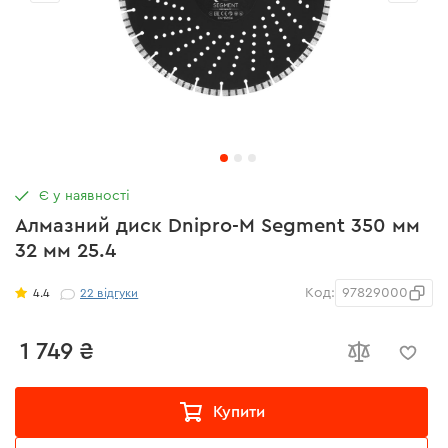
Є у наявності
Алмазний диск Dnipro-M Segment 350 мм
32 мм 25.4
Код:
97829000
4.4
22
відгуки
1 749 ₴
Купити