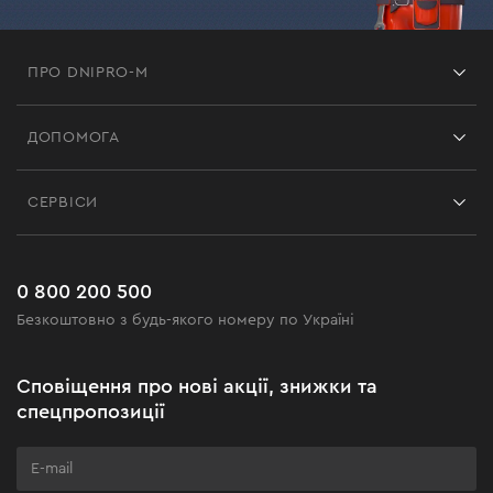
ПРО DNIPRO-M
Франшиза
ДОПОМОГА
Відгуки
Контакти
Блог
СЕРВІСИ
Повернення
Робота
Сервіс
Доставка і оплата
Новинки
Поширені запитання
0 800 200 500
Чорна п'ятниця
Безкоштовно з будь-якого номеру по Україні
Новини
Акційні набори
Сповіщення про нові акції, знижки та
Бізнес-клієнтам
спецпропозиції
Програма лояльності
Клуб майстерності