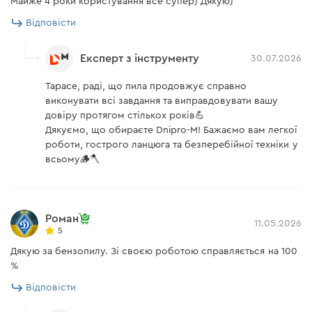
Майже 4 роки користування все супер) Дякую)
Відповісти
Зубчастий упор
є
Інструкція з експлуатації
є
Експерт з інструменту
30.07.2026
Паперовий повітряний фільтр затримує дрібні
частинки пилу, не дозволяючи їм проникати
Напилок
немає
Тарасе, раді, що пила продовжує справно
всередину бензопили, що продовжує термін її
виконувати всі завдання та виправдовувати вашу
служби. Водночас він вимагає заміни набагато
Напрямна шина
є
довіру протягом стількох років💪
рідше нейлонового.
Дякуємо, що обираєте Dnipro-M! Бажаємо вам легкої
Викрутка
є
роботи, гострого ланцюга та безперебійної техніки у
всьому🪵🪓
Сумка для інструментів
є
Т-подібний ключ
є
Ланцюг
є
Роман
11.05.2026
5
Чохол для пильної шини
є
Двотактний двигун
Дякую за бензопилу. Зі своєю роботою справляється на 100
%
Відповісти
Двотактний одноциліндровий двигун має
Інструкція користувача
потужність 2.9 кВт