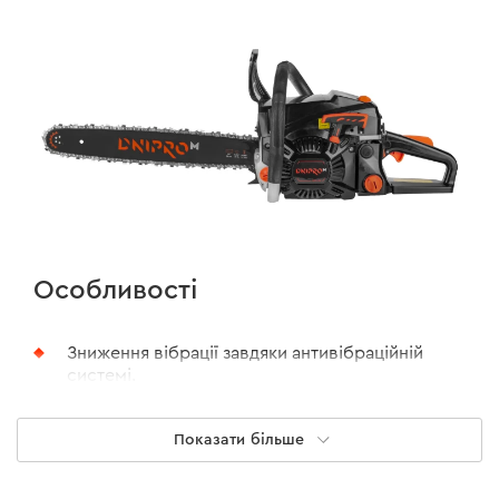
Особливості
Зниження вібрації завдяки антивібраційній
системі.
Повітряна заслінка карбюратора
Показати більше
відкривається автоматично в момент
натискання на важіль дроселя.