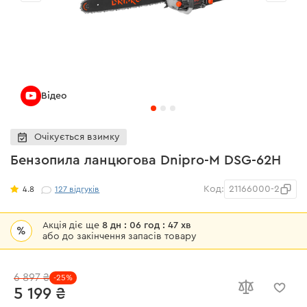
Відео
Очікується взимку
Бензопила ланцюгова Dnipro-M DSG-62H
Код:
21166000-2
4.8
127
відгуків
Акція діє ще
8 дн : 06 год : 47 хв
%
або до закінчення запасів товару
6 897 ₴
-25%
5 199 ₴