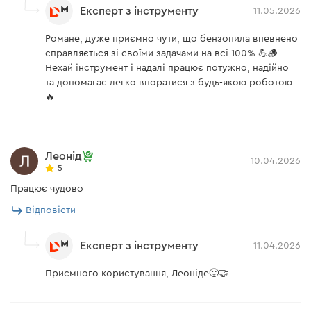
Експерт з інструменту
11.05.2026
Завантажити інструкцію до "Бензопила ланцюгова
Максимальна кількість обертів на хвилину —
10500
Dnipro-M DSG-62H"
Романе, дуже приємно чути, що бензопила впевнено
Завдяки повітряному охолодженню
справляється зі своїми задачами на всі 100% 💪🪵
інструмент довше може працювати без
Нехай інструмент і надалі працює потужно, надійно
зупинки
та допомагає легко впоратися з будь-якою роботою
🔥
Стійкі до інтенсивного тертя поршневі кільця і
хромований циліндр продовжують термін
експлуатації інструменту
Леонід
10.04.2026
5
Працює чудово
Відповісти
Експерт з інструменту
11.04.2026
Приємного користування, Леоніде🙂🤝