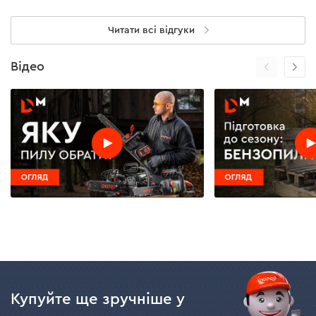
Читати всі відгуки
Відео
Легкий старт
Спеціальна спіральна пружина, яка компенсує
зусилля на тросі, дозволяє запустити пилу з
першого разу. А сам запуск стає більш плавним і
відбувається швидше завдяки наявності металевих
зацепів і двох пружин у механізмі стартера.
Купуйте ще зручніше у