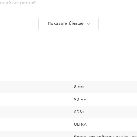
ивний витратний
Показати більше
8 мм
90 мм
SDS+
ULTRA
бетон, залізобетон, камінь, ц