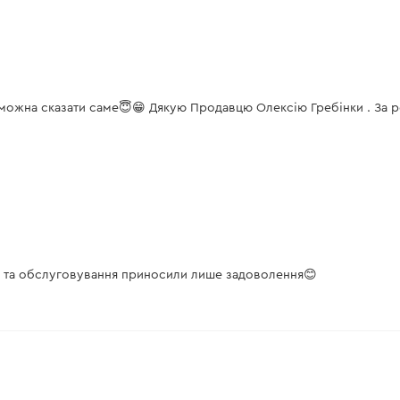
 можна сказати саме😇😁 Дякую Продавцю Олексію Гребінки . За р
ми та обслуговування приносили лише задоволення😊