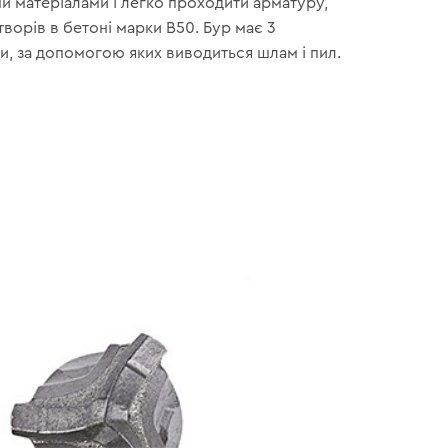
и матеріалами і легко проходити арматуру,
отворів в бетоні марки В50. Бур має 3
и, за допомогою яких виводиться шлам і пил.