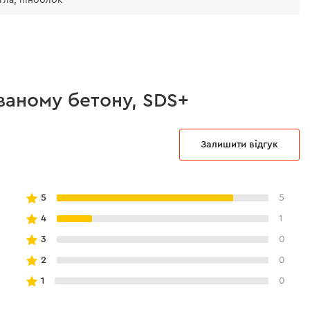
ваному бетону, SDS+
Залишити відгук
5
5
4
1
3
0
2
0
1
0