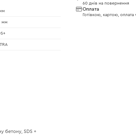
60 днів на повернення
Оплата
мм
Готівкою, картою, оплата
0 мм
DS+
LTRA
у бетону, SDS +