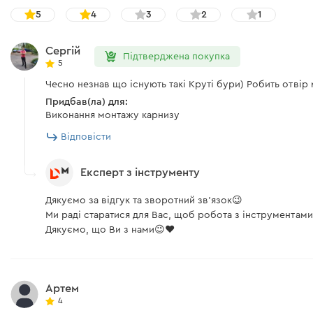
5
4
3
2
1
Сергій
Підтверджена покупка
5
Чесно незнав що існують такі Круті бури) Робить отвір
Придбав(ла) для:
Виконання монтажу карнизу
Відповісти
Експерт з інструменту
Дякуємо за відгук та зворотний зв'язок😉
Ми раді старатися для Вас, щоб робота з інструмента
Дякуємо, що Ви з нами😉❤️
Артем
4