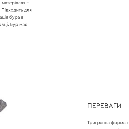
 матеріалах –
. Підходить для
ація бура в
овці. Бур має
ПЕРЕВАГИ
Тригранна форма т