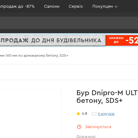
зпродаж до -87%
Салони
Сервіс
Покупцям
 мм 160 мм по армованому бетону, SDS+
Бур Dnipro-M UL
бетону, SDS+
4.8
6
відгуків
Закінчується
Довжина: