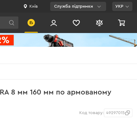
Київ
Служба підтримки
УКР
Viber
WhatsApp
Telegram
Facebook
E-mail
0 800 200 500
TRA 8 мм 160 мм по армованому
Безкоштовно по
Україні
Код товару:
49297015