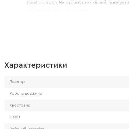
перфоратора, Ви отримуєте якісний, продукт
матеріал за доступною ціною.
Характеристики
Діаметр
Робоча довжина
Хвостовик
Серія
Робочий матеріал