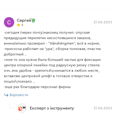
Сергей
21.06.2023
5
-сегодня (через почту)наконец получил: опуская
предыдущие перипетии несостоявшихся заказов,
внимательно проверил - "Xiānshēngmen", всё в норме;
-присоска работает на "ура", сборка толковая, пластик
добротный ..
=мне то она нужна была большей частью для фиксации
центра опорной линейки под радиусную резку стекла:
очч..ень удобна - крепится\снимается в любом месте,
вставляю центровой штифт в готовое отверстие и
пошло\поехало ..
-еще раз благодарю персонал фирмы
Відповісти
Експерт з інструменту
21.06.2023