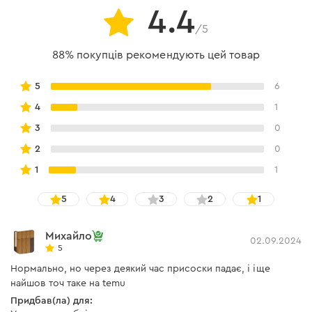
4.4
/5
88% покупців рекомендують цей товар
5
6
4
1
3
0
2
0
1
1
5
4
3
2
1
Михайло
02.09.2024
5
Нормально, но через деякий час присоски падає, і іще
найшов точ таке на temu
Придбав(ла) для: