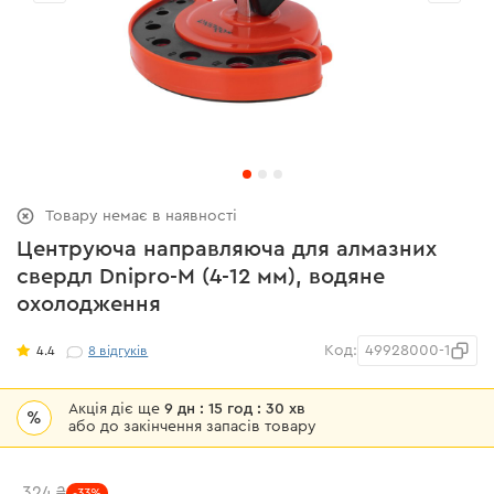
Товару немає в наявності
Центруюча направляюча для алмазних
свердл Dnipro-M (4-12 мм), водяне
охолодження
Код:
49928000-1
4.4
8
відгуків
Акція діє ще
9 дн : 15 год : 30 хв
%
або до закінчення запасів товару
324 ₴
-33%