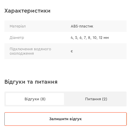
Характеристики
Для запобігання перегріву є можливість підключити
подачу води до насадки.
Матеріал
ABS-пластик
Діаметр
4, 5, 6, 7, 8, 10, 12 мм
Підключення водяного
є
охолодження
Відгуки та питання
Відгуки (8)
Питання (2)
Залишити відгук