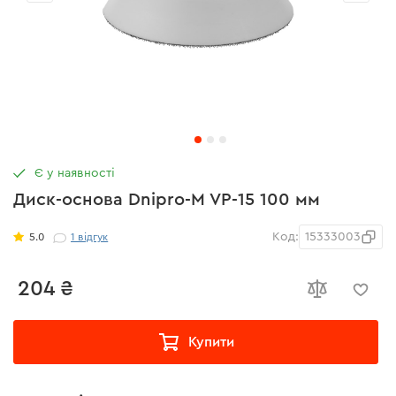
Є у наявності
Диск-основа Dnipro-M VP-15 100 мм
Код:
15333003
5.0
1
відгук
204 ₴
Купити