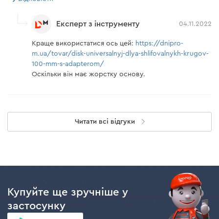
Експерт з інструменту
04.11.2022
Краще використатися ось цей:
https://dnipro-
m.ua/tovar/disk-universalnyj-dlya-shlifovalnykh-krugov-
100-mm-s-adapterom/
Оскільки він має жорстку основу.
Читати всі відгуки
Купуйте ще зручніше у
застосунку