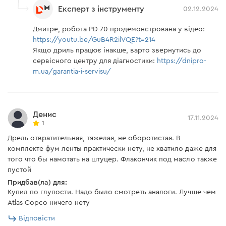
Експерт з інструменту
02.12.2024
Дмитре, робота PD-70 продемонстрована у відео:
https://youtu.be/GuB4R2ilVQE?t=214
Якщо дриль працює інакше, варто звернутись до
сервісного центру для діагностики:
https://dnipro-
m.ua/garantia-i-servisu/
Денис
17.11.2024
1
Дрель отвратительная, тяжелая, не оборотистая. В
комплекте фум ленты практически нету, не хватило даже для
того что бы намотать на штуцер. Флакончик под масло также
пустой
Придбав(ла) для:
Купил по глупости. Надо было смотреть аналоги. Лучше чем
Atlas Copco ничего нету
Відповісти