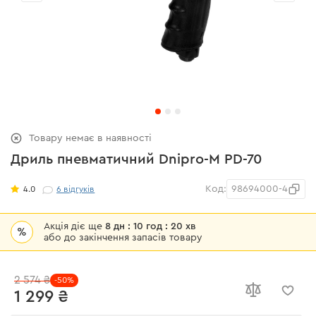
Товару немає в наявності
Дриль пневматичний Dnipro-M PD-70
Код:
98694000-4
4.0
6
відгуків
Акція діє ще
8 дн : 10 год : 20 хв
%
або до закінчення запасів товару
2 574 ₴
-50%
1 299 ₴