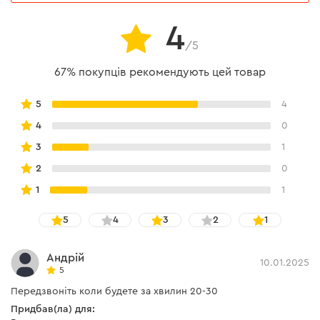
4
Загальні правила техніки
є
безпеки
/5
Упаковка
є
67% покупців рекомендують цей товар
Флакон для зберігання
є
5
4
масла
4
0
3
1
Інструкція користувача
2
0
Завантажити інструкцію до "Дриль пневматичний
1
1
Dnipro-M PD-70"
5
4
3
2
1
Андрій
10.01.2025
5
Передзвоніть коли будете за хвилин 20-30
Придбав(ла) для: