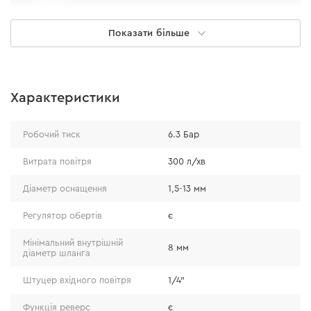
Показати більше
Характеристики
Робочий тиск
6.3 Бар
Витрата повітря
300 л/хв
Функціональність
Діаметр оснащення
1,5-13 мм
Регулятор обертів
є
Дриль має функцію реверсу і регулятор обертів, що
Мінімальний внутрішній
розширює спектр виконуваних робіт (свердління,
8 мм
діаметр шланга
загвинчування), в композитних, металевих матеріалах
Штуцер вхідного повітря
1/4"
та при роботі з деревом.
Функція реверс
є
Патрон