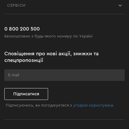
Блог
СЕРВІСИ
Повернення
Робота
Сервіс
Доставка і оплата
Новинки
Поширені запитання
0 800 200 500
Чорна п'ятниця
Безкоштовно з будь-якого номеру по Україні
Новини
Акційні набори
Сповіщення про нові акції, знижки та
Бізнес-клієнтам
спецпропозиції
Програма лояльності
Клуб майстерності
Підписатися
Підписуючись, ви погоджуєтеся з
угодою користувача