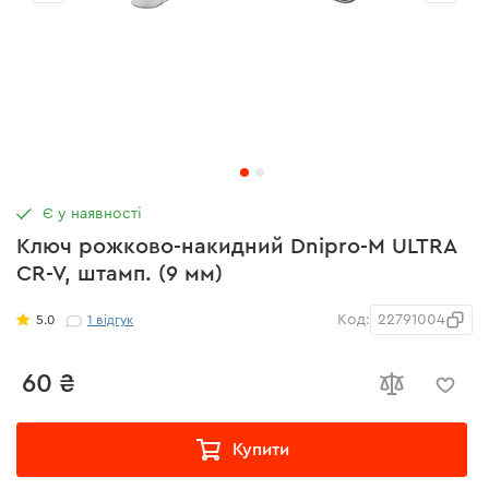
Є у наявності
Ключ рожково-накидний Dnipro-M ULTRA
CR-V, штамп. (9 мм)
Код:
22791004
5.0
1
відгук
60 ₴
Купити