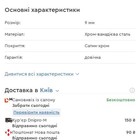
Основні характеристики
Розмір:
9 мм
Матеріал:
Хром-ванадієва сталь
Покриття:
Сатин-хром
Гарантія:
довічна
Дивитися всі характеристики
Доставка в
Київ
Самовивіз із салону
Безкоштовно
Забрати сьогодні
Перевірити наявність
Кур'єр Dnipro-M
150 ₴
Відправимо сьогодні
Поштомат Нова пошта
90 ₴
Відправимо сьогодні