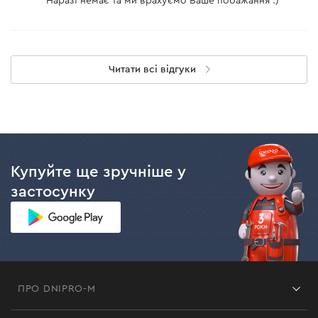
Наразі немає та ми врахуємо Ваше побажання :)
Читати всі відгуки
Купуйте ще зручніше у
застосунку
ПРО DNIPRO-M
Франшиза