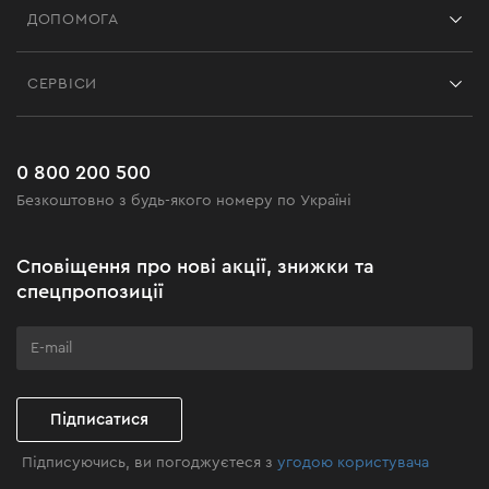
ДОПОМОГА
Відгуки
Контакти
Блог
СЕРВІСИ
Повернення
Робота
Сервіс
Доставка і оплата
Новинки
Поширені запитання
0 800 200 500
Чорна п'ятниця
Безкоштовно з будь-якого номеру по Україні
Новини
Акційні набори
Сповіщення про нові акції, знижки та
Бізнес-клієнтам
спецпропозиції
Програма лояльності
Клуб майстерності
Підписатися
Підписуючись, ви погоджуєтеся з
угодою користувача