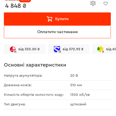
4 848 ₴
Купити
Оплатити частинами
від 323.20 ₴
від 372.92 ₴
від 6
15
13
8
Основні характеристики
Напруга акумулятора:
20 В
Довжина ножів:
510 мм
Кількість обертів холостого ходу:
1300 об/хв
Тип двигуна:
щітковий