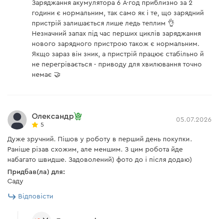
Заряджання акумулятора 6 А·год приблизно за 2
критично високою, інструмент відключається
години є нормальним, так само як і те, що зарядний
автоматично та робота двигуна припиниться;
Акумуляторна батарея Dnipro-M BP-240 4 Аг
пристрій залишається лише ледь теплим 👌
захист від короткого замикання.
Незначний запах під час перших циклів заряджання
нового зарядного пристрою також є нормальним.
Акумуляторна батарея
є
Якщо зараз він зник, а пристрій працює стабільно й
не перегрівається - приводу для хвилювання точно
Акумуляторний кущоріз Dnipro-M DHT-200 (без
немає 🤝
Ергономіка
АКБ та ЗП)
Невелика вага акумулятора надає ще більшої
Акумуляторна батарея
немає
Олександр
05.07.2026
ергономіки інструменту та дозволяє тривалий час
5
Акумуляторний кущоріз
є
працювати без втоми. З додаткових особливостей
Дуже зручний. Пішов у роботу в перший день покупки.
акумулятор має повне гумове покриття, що сприяє
Раніше різав схожим, але меншим. З цим робота йде
Зарядний пристрій
немає
більшій стійкості інструменту на поверхні та виключає
набагато швидше. Задоволений) фото до і після додаю)
Захисний кожух
є
можливість ковзання в руках оператора.
Придбав(ла) для:
Саду
Інструкція
є
Індикатор заряду
Відповісти
Для ще більшої зручності користування та контролю