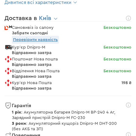
Дивитися всі характеристики
Доставка в
Київ
Самовивіз із салону
Безкоштовно
Забрати сьогодні
Перевірити наявність
Кур'єр Dnipro-M
Безкоштовно
Відправимо завтра
Поштомат Нова пошта
Безкоштовно
Відправимо завтра
Відділення Нова Пошта
Безкоштовно
Відправимо завтра
Кур'єр Нова Пошта
198 ₴
Відправимо завтра
Гарантія
1 рік
: Акумуляторна батарея Dnipro-M BP-240 4 Аг,
Зарядний пристрій Dnipro-M FC-230
3 роки
: Акумуляторний кущоріз Dnipro-M DHT-200
(без АКБ та ЗП)
Повернення