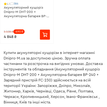
386
4.1
Акумуляторний кущоріз
Dnipro-M DHT-200 +
Швидкість заряду
Акумуляторна батарея BP-
240 + Зарядний пристрій
FC-230
Поєднання характеристик зарядного пристрою
5 538 ₴
-690 ₴
4 848 ₴
дозволяють заряджати акумулятори зі швидкістю:
BP-220 2Ач – 50 хв;
Купити акумуляторні кущорізи в інтернет-магазині
ВP-240 4Ач – 90 хв;
Dnipro-M.ua за доступною ціною. Зручна оплата
BP-260 6Ач – 120 хв.
частинами та розстрочка на вигідних умовах. Доставка
інструментів та обладнання (Акумуляторний кущоріз
Dnipro-M DHT-200 + Акумуляторна батарея BP-240 +
Зарядний пристрій FC-230) здійснюється на всій
Зручність у використанні
території України: Запоріжжя, Дніпро, Миколаїв,
Житомир, Харків, Чернівці, Одеса, Рівне, Полтава,
Черкаси, Кропивницький, Херсон, Івано-Франківськ ,
Для зручного користування зарядний пристрій
Вінниця, Київ та інші міста.
оснащений індикатором заряду, який сповістить