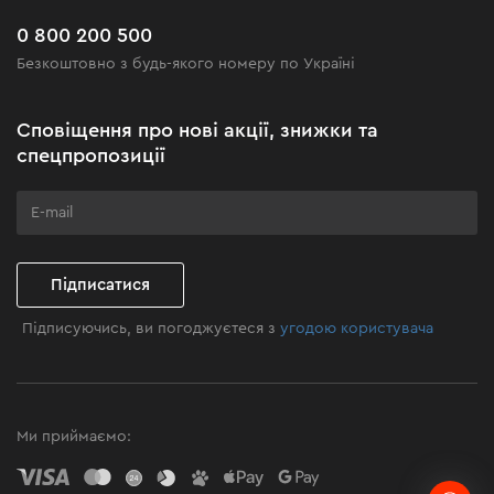
Новинки
Поширені запитання
0 800 200 500
Чорна п'ятниця
Безкоштовно з будь-якого номеру по Україні
Новини
Акційні набори
Сповіщення про нові акції, знижки та
Бізнес-клієнтам
спецпропозиції
Програма лояльності
Клуб майстерності
Підписатися
Підписуючись, ви погоджуєтеся з
угодою користувача
Ми приймаємо: