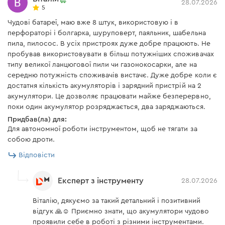
28.07.2026
Час заряду акумулятора:
5
4 А/г. Завдяки своїм ємнісним показникам та чудовій
ЗП Dnipro-M FC-230/FC-
90 хв
Чудові батареї, маю вже 8 штук, використовую і в
230 Dual
автономності вона дозволяє проявити ресурс
перфораторі і болгарка, шуруповерт, паяльник, шабельна
інструменту на всі 100% і виконувати професійні
Допустима температура
пила, пилосос. В усіх пристроях дуже добре працюють. Не
від +5°С до +45°С
завдання, не зупиняючись. Варто зазначити, що
для заряджання АКБ
пробував використовувати в більш потужніших споживачах
батарея сумісна з будь-яким 20 V акумуляторним
типу великої ланцюгової пили чи газонокосарки, але на
Кількість елементів
10
інструментом Dnipro-M.
середню потужність споживачів вистачє. Дуже добре коли є
достатня кількість акумуляторів і зарядний пристрій на 2
Індикація помилок
немає
акумулятори. Це дозволяє працювати майже безперервно,
поки один акумулятор розряджається, два заряджаються.
Індикатор заряду батареї
є
Придбав(ла) для:
Захист від перегріву
є
Для автономної роботи інструментом, щоб не тягати за
Тип акумулятора
собою дроти.
Захист від перерозряду
є
Відповісти
Живлення акумулятора забезпечують Li-Ion елементи,
Захист від короткого
є
замикання
що надають батареї ряд переваг: відсутність «пам'яті
Експерт з інструменту
28.07.2026
заряду», що дозволяє заряджати акумулятор в будь-
Захист від перезаряду
є
Віталію, дякуємо за такий детальний і позитивний
який час, максимальна потужність, навіть за низького
відгук 🙏☺️ Приємно знати, що акумулятори чудово
показника заряду та підвищений ресурс використання
проявили себе в роботі з різними інструментами.
Акумуляторний кущоріз Dnipro-M DHT-200 (без