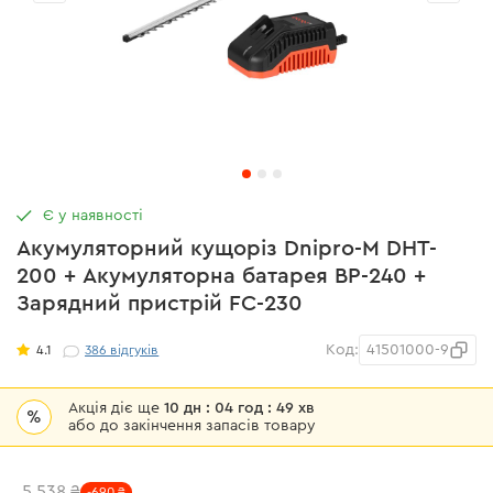
Є у наявності
Акумуляторний кущоріз Dnipro-M DHT-
200 + Акумуляторна батарея BP-240 +
Зарядний пристрій FC-230
Код:
41501000-9
4.1
386
відгуків
Акція діє ще
10 дн : 04 год : 49 хв
%
або до закінчення запасів товару
5 538 ₴
-690 ₴