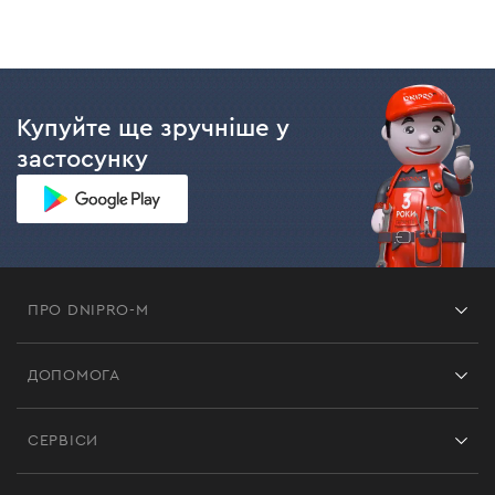
оператора про стан акумулятора, а встановлений
датчик температури не дозволить заряджати АКБ, яка
перегрілась. До того ж, корпус пристрою має безліч
отворів для кращого охолодження під час роботи.
Купуйте ще зручніше у
застосунку
ПРО DNIPRO-M
Франшиза
ДОПОМОГА
Відгуки
Контакти
Блог
СЕРВІСИ
Повернення
Робота
Сервіс
Доставка і оплата