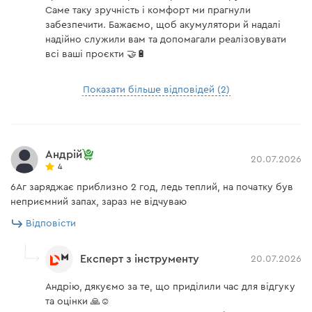
– до 400 циклів заряджання/розряджання
Саме таку зручність і комфорт ми прагнули
АКБ та ЗП)
акумулятора.
забезпечити. Бажаємо, щоб акумулятори й надалі
надійно служили вам та допомагали реалізовувати
Напруга акумулятора
20 В
всі ваші проєкти 🤝🔋
Довжина ножів
510 мм
Показати більше відповідей (2)
Кількість обертів
1300 об/хв
Захист
холостого ходу
Тип двигуна
щітковий
Андрій
Акумулятор BP-240 додатково до всіх переваг має 4
20.07.2026
4
Максимальний діаметр різу
15 мм
ряди захисту:
6Аг заряджає приблизно 2 год, ледь теплий, на початку був
Вага
2,1 кг
від перезаряджання – коли заряд батареї
неприємний запах, зараз не відчуваю
максимальний, процес подачі струму
Відповісти
Комплектація
припиняється;
від перерозряджання – коли заряд батареї
Експерт з інструменту
20.07.2026
Зарядний пристрій Dnipro-M FC-230
мінімальний, інструмент відключається
Андрію, дякуємо за те, що приділили час для відгуку
автоматично та робота двигуна припиниться;
та оцінки 🙏☺️
Зарядний пристрій
є
від перегріву – коли температура батареї стане