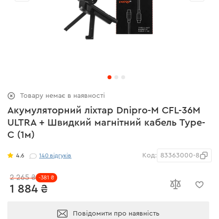
Товару немає в наявності
Акумуляторний ліхтар Dnipro-M CFL-36M
ULTRA + Швидкий магнітний кабель Type-
C (1м)
Код:
83363000-8
4.6
140
відгуків
2 265 ₴
-381 ₴
1 884 ₴
Повідомити про наявність