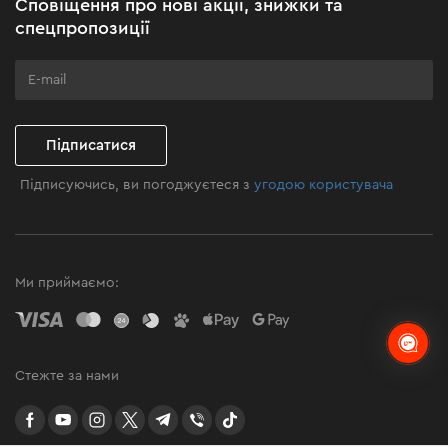
Сповіщення про нові акції, знижки та
Бізнес-клієнтам
спецпропозиції
Програма лояльності
Клуб майстерності
Підписатися
Підписуючись, ви погоджуєтеся з
угодою користувача
Ми приймаємо:
Стежте за нами
facebook
youtube
instagram
twitter
telegram
Viber
TikTok