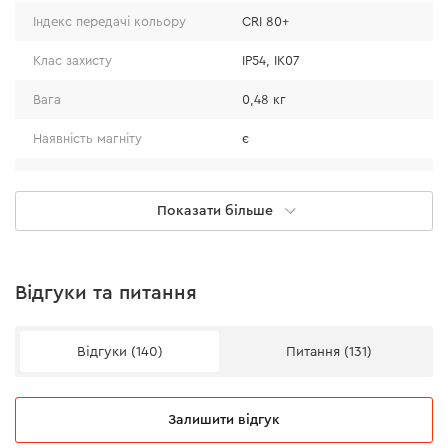
Індекс передачі кольору
CRI 80+
Клас захисту
IP54, IK07
Вага
0,48 кг
Наявність магніту
є
Крюк для підвісу
є
Показати більше
Швидкий магнітний кабель Dnipro-M Type-C
(1м)
Відгуки та питання
Тип конекторів
USB-C to USB-С
Максимальна потужність
60 W
Відгуки (140)
Питання (131)
Power Delivery 3.0 (PD 3.0)
Протоколи зарядки
та Quick Charge 3.0 (QC
3.0)
Залишити відгук