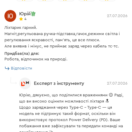
Завантажити інструкцію до "Акумуляторний ліхтар
Юрій
Dnipro-M CFL-36M ULTRA"
27.07.2026
4
Ліхтарик гарний.
Магніт,регульована ручка-підставка,гачок,режими світла і
регулювання яскравості, пам'ять, це все плюси.
Але виявив і мінус, не приймає заряд через кабель тс-тс.
Придбав(ла) для:
Робота, відпочинок на природі.
Відповісти
Експерт з інструменту
27.07.2026
Юрію, дякуємо, що поділилися враженнями 😊 Раді,
що ви високо оцінили можливості ліхтаря 🔝
Щодо заряджання через Type-C – Type-C — ця
модель не підтримує такий формат, оскільки він
використовує протокол Power Delivery (PD). Ваше
побажання вже зафіксували та передали команді на