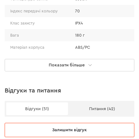
Індекс передачі кольору
70
Клас захисту
IPX4
Вага
180 г
Матеріал корпуса
ABS/PC
Наявність магніту
є
Показати більше
Індикатор заряду батареї
є
Крюк для підвісу
є
Відгуки та питання
Швидкий магнітний кабель Dnipro-M Type-C
(1м)
Відгуки (51)
Питання (42)
Тип конекторів
USB-C to USB-С
Залишити відгук
Максимальна потужність
60 W