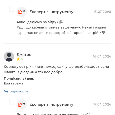
Експерт з інструменту
13.07.2026
Анно, дякуємо за відгук 🤗
Раді, що кабель отримав ваше «вау». Нехай і надалі
заряджає не лише пристрої, а й гарний настрій ⚡🧡
Дмитро
16.04.2026
5
Користуюсь рік питань немає, єдину шо розболталось сама
штанга із діодами а так все добре
Придбав(ла) для:
Для гаража
Відповісти
Експерт з інструменту
17.04.2026
Дмитре, раді, що загалом ви задоволені😊