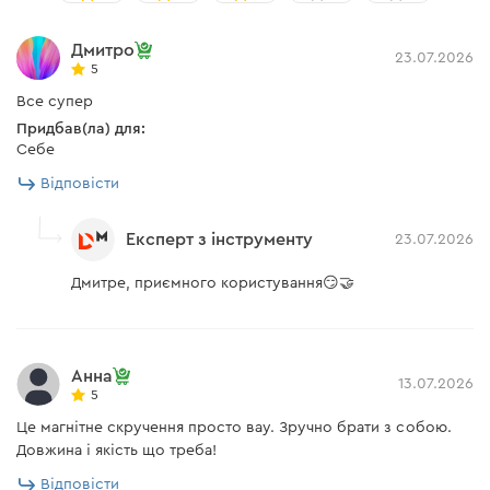
Інструкція
є
Дмитро
23.07.2026
5
Кабель живлення Type-C
є
Все супер
Придбав(ла) для:
Акумуляторний ліхтар
є
Себе
Відповісти
Швидкий магнітний кабель Dnipro-M Type-C
(1м)
Експерт з інструменту
23.07.2026
Швидкий магнітний кабель
є
Дмитре, приємного користування😏🤝
Dnipro-M Type-C (1 м)
Інструкція користувача
Анна
13.07.2026
5
Завантажити інструкцію до "Акумуляторний ліхтар
Це магнітне скручення просто вау. Зручно брати з собою.
Dnipro-M IL-36"
Довжина і якість що треба!
Відповісти