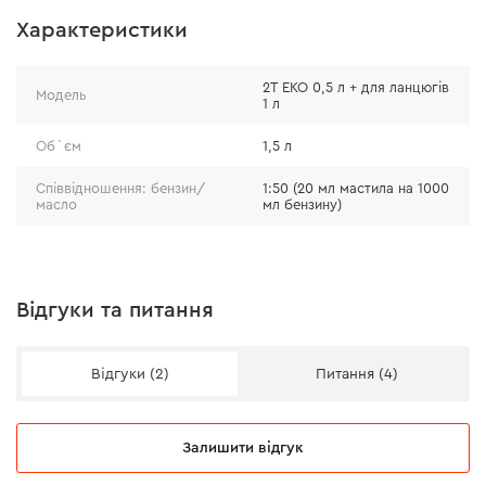
Характеристики
Призначення
Напівсинтетична олива призначена для бензинових
2Т ЕКО 0,5 л + для ланцюгів
Модель
1 л
двотактних двигунів, бензопил, мотокос,
газонокосарок, а також двотактних двигунів
Об`єм
1,5 л
мотоциклів, мопедів і човневих моторів.
Співвідношення: бензин/
1:50 (20 мл мастила на 1000
масло
мл бензину)
Особливості
Містить спеціальний пакет антифрикційних
європейських та американських присадок, які
підвищують екологічність оливи та продовжують
Відгуки та питання
термін служби двигуна.
Співвідношення бензин/олива: 1:50 (20 мл оливи на
Відгуки (2)
Питання (4)
1000 мл бензину).
Залишити відгук