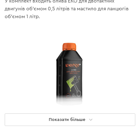
У комплект входить олива ЕКО для двотактних
двигунів об'ємом 0,5 літрів та мастило для ланцюгів
об'ємом 1 літр.
Показати більше
Олива для двотактних двигунів 2T
ECO 0,5 л