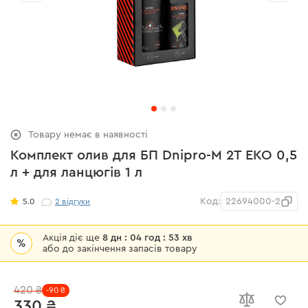
Товару немає в наявності
Комплект олив для БП Dnipro-M 2Т ЕКО 0,5
л + для ланцюгів 1 л
Код:
22694000-2
5.0
2
відгуки
Акція діє ще
8 дн : 04 год : 53 хв
%
або до закінчення запасів товару
420 ₴
-90 ₴
330 ₴