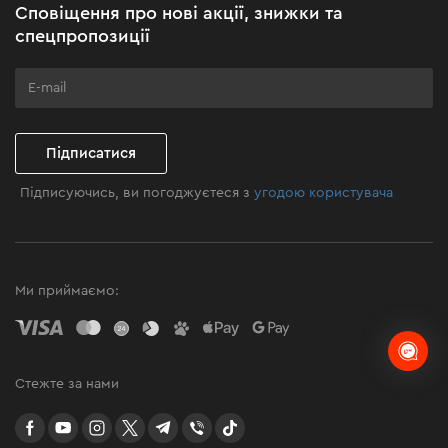
Сповіщення про нові акції, знижки та
Бізнес-клієнтам
спецпропозиції
Програма лояльності
Клуб майстерності
Підписатися
Підписуючись, ви погоджуєтеся з
угодою користувача
Ми приймаємо:
Стежте за нами
facebook
youtube
instagram
twitter
telegram
Viber
TikTok