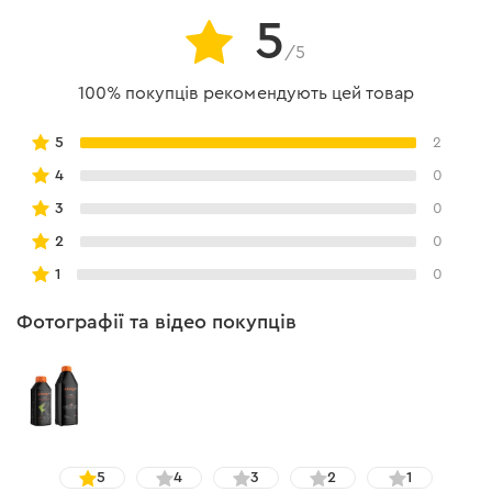
5
/5
100% покупців рекомендують цей товар
5
2
4
0
3
0
2
0
1
0
Мастило 1 л для змащування
Фотографії та відео покупців
ланцюга
Призначення
Мастило на мінеральній основі призначене для
змащування шин, ланцюгів і провідної шестерні.
5
4
3
2
1
Використовується для зниження тертя у місці