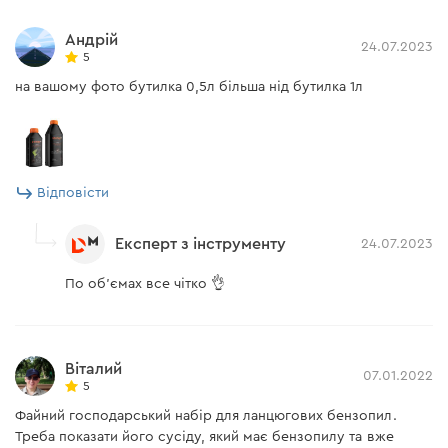
взаємодії ланцюга з напрямною шиною та шестернею.
Андрій
Підходить для всесезонного використання.
24.07.2023
5
Особливості
на вашому фото бутилка 0,5л більша нід бутилка 1л
• містить комплекс присадок від американських
виробників ТМ «Lubrizol Corporation» та «Infineum»;
• знижує нагрівання ланцюга та шини;
• полегшує очищення від пилу та стружки;
Відповісти
• захищає від корозії, утворюючи стійку олійну плівку.
Експерт з інструменту
24.07.2023
По об'ємах все чітко 👌
Віталий
07.01.2022
5
Файний господарський набір для ланцюгових бензопил.
Треба показати його сусіду, який має бензопилу та вже