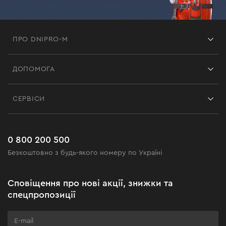
ПРО DNIPRO-M
Франшиза
ДОПОМОГА
Відгуки
Контакти
Блог
СЕРВІСИ
Повернення
Робота
Сервіс
Доставка і оплата
Новинки
Поширені запитання
0 800 200 500
Чорна п'ятниця
Безкоштовно з будь-якого номеру по Україні
Новини
Акційні набори
Сповіщення про нові акції, знижки та
Бізнес-клієнтам
спецпропозиції
Програма лояльності
Клуб майстерності