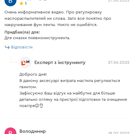
27.06.2022
5
Очень информативное видео. Про регулировку
маслораспылителей ни слова. Зато все понятно про
накручивание фум ленты. Никто не ошибётся.
Придбав(ла) для:
Для смазки пневмоинструмента.
Відповісти
Експерт з інструменту
27.06.2022
Доброго дня!
В даному аксесуарі витрата мастила регулюється
гвинтом.
Зафіксуємо Ваш відгук на майбутнє для більше
детально огляну на пристрої підготовки та очищення
повітря😉👌
Володимир
18.02.2022