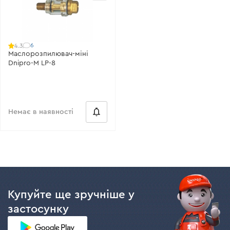
6
4.3
Маслорозпилювач-міні
Dnipro-M LP-8
Немає в наявності
Купуйте ще зручніше у
застосунку