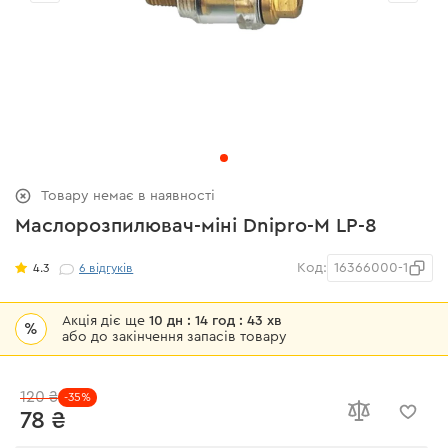
Товару немає в наявності
Маслорозпилювач-міні Dnipro-M LP-8
Код:
16366000-1
4.3
6
відгуків
Акція діє ще
10 дн : 14 год : 43 хв
%
або до закінчення запасів товару
120 ₴
-35%
78 ₴