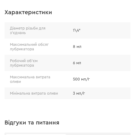
Характеристики
Діаметр різьби для
1\4"
з'єднань
Максимальний обсяг
8 мл
лубрикатора
Робочий об'єм
6 мл
лубрикатора
Максимальна витрата
500 мл/г
оливи
Мінімальна витрата оливи
3 мл/г
Відгуки та питання