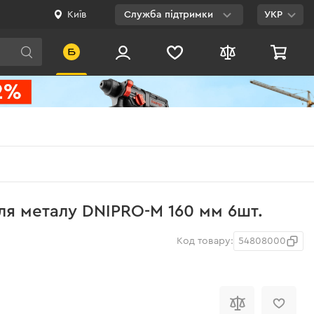
Київ
Служба підтримки
УКР
Viber
WhatsApp
Telegram
Facebook
E-mail
0 800 200 500
для металу DNIPRO-M 160 мм 6шт.
Безкоштовно по
Україні
Код товару:
54808000
і