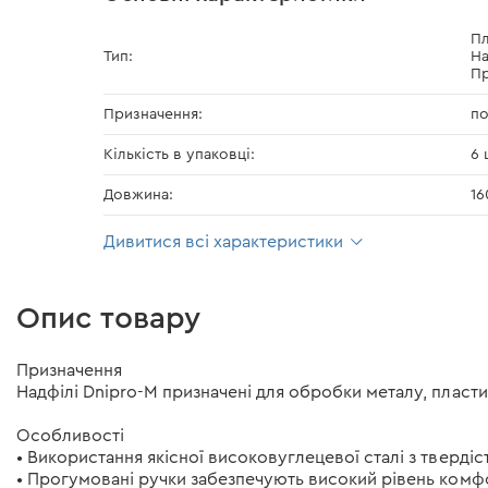
Пл
Тип:
На
Пр
Призначення:
по
Кількість в упаковці:
6 
Довжина:
16
Дивитися всі характеристики
Опис товару
Призначення
Надфілі Dnipro-M призначені для обробки металу, пласти
Особливості
• Використання якісної високовуглецевої сталі з твердіс
• Прогумовані ручки забезпечують високий рівень комфо