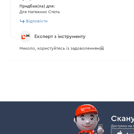
Придбав(ла) для:
Для Натяжних Стель
Відповісти
Експерт з інструменту
Миколо, користуйтесь із задоволенням🤗
Скану
Доступно на 