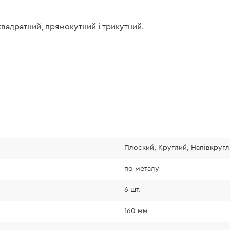
 квадратний, прямокутний і трикутний.
Плоский, Круглий, Напівкругл
по металу
6 шт.
160 мм