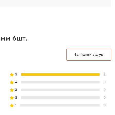
 мм 6шт.
Залишити відгук
5
2
4
0
3
0
2
0
1
0