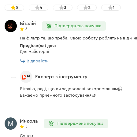
5
4
3
2
1
Віталій
Підтверджена покупка
5
На фільтр те, що треба. Свою роботу роблять на відмін
Придбав(ла) для:
Для майстерні
Відповісти
Експерт з інструменту
Віталію, раді, що ви задоволені використанням🤗
Бажаємо приємного застосування🤝
Микола
Підтверджена покупка
5
Супер