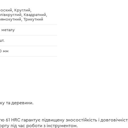
оский, Круглий,
півкруглий, Квадратний,
ямокутний, Трикутний
 металу
шт.
0 мм
ку та деревини.
тю 61 HRC гарантує підвищену зносостійкість і довговічніст
рту під час роботи з інструментом.