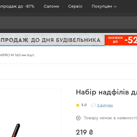
зпродаж до -87%
Салони
Сервіс
Покупцям
NIPRO-M 160 мм 6шт.
Набір надфілів 
5.0
2
відгуки
Товару немає в наявност
219 ₴