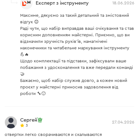
Експерт з інструменту
18.06.2026
Максиме, дякуємо за такий детальний та змістовний
відгук 😊
Раді чути, що набір виправдав ваші очікування та став
корисним доповненням майстерні. Приємно, що ви
відзначили зручність руків'їв, намагнічені
наконечники та читабельне маркування інструменту
💪🔥
Щодо комплектації та підставки, зафіксували ваше
побажання з удосконалення та вже передали команді
🤝
Бажаємо, щоб набір служив довго, а кожен новий
проєкт у майстерні приносив задоволення від
роботи 🔧🙂
Сергей
27.04.2026
3
отвертки легко сворачиваются и скалываются