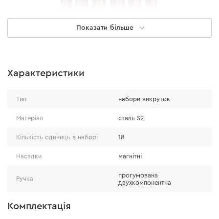
Показати більше
Особливості
Характеристики
високий рівень зручності обумовлений
наявністю двокомпонентної прогумованої ручки;
Тип
набори викруток
фосфатований наконечник поліпшує зчеплення з
робочою поверхнею.
Матеріал
сталь S2
Кількість одиниць в наборі
18
Насадки
магнітні
прогумована
Ручка
двухкомпонентна
Комплектація