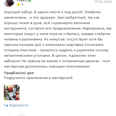
17.06.2026
5
Хороший набор. В одном месте и под рукой. Отвёртки
намагничены - и это здорово. Хват добротный, так как
хорошо лежат в руке, всё соразмерно величине
инструмента, согласно его предназначения. Маркировка, как
некоторые пишут, у меня пока не стёрлась, каждая отвёртка
читаема и различаема. Из минусов: отсутствует хотя бы
парочка пэзэшек (pz) и хлипковата подставка (тонковата
толщина пластика) - пришлось мудрить и укреплять основу
металлическими уголками. В целом, я доволен этим
набором! Ни грамма не жалею о потраченных деньгах - моя
мастерская дополнилась хорошим пополнением
Придбав(ла) для:
Подручного применения в мастерской
Відповісти