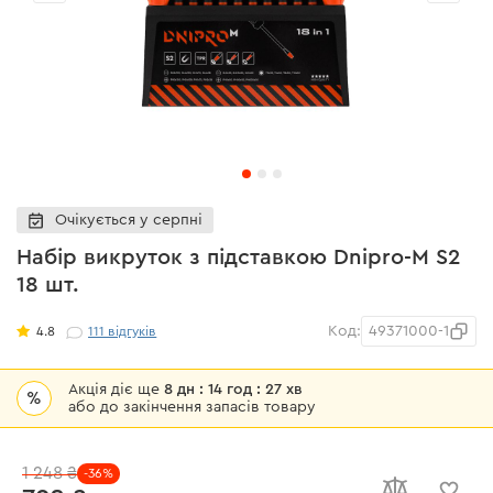
Очікується у серпні
Набір викруток з підставкою Dnipro-M S2
18 шт.
Код:
49371000-1
4.8
111
відгуків
Акція діє ще
8 дн : 14 год : 27 хв
%
або до закінчення запасів товару
1 248 ₴
-36%