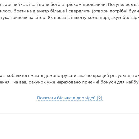
х зоряний час і ... і вони його з тріском провалили. Потупились ш
илось брати на діаметр більше і свердлити (отвори потрібні були
ука гривень на вітер. Як писав в іншому коментарі, акум болгарка
 з кобальтом мають демонструвати значно кращий результат, то
ення - на ваш рахунок уже нараховано приємні бонуси для майбут
Показати більше відповідей (2)