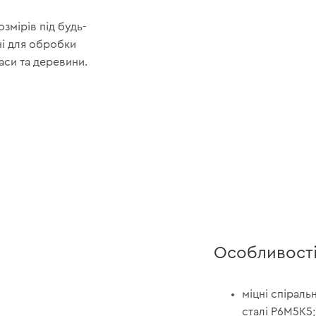
змірів під будь-
ені для обробки
аси та деревини.
Особливост
міцні спіраль
сталі Р6М5К5;