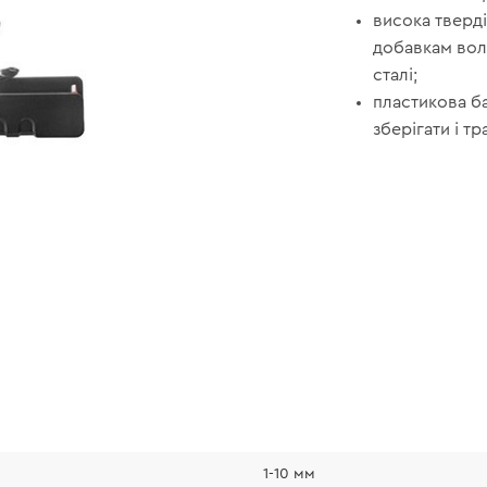
висока тверді
добавкам вол
сталі;
пластикова б
зберігати і т
1-10 мм