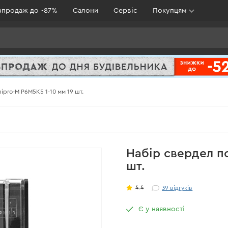
зпродаж до -87%
Салони
Сервіс
Покупцям
ipro-M Р6М5К5 1-10 мм 19 шт.
Набір свердел по
шт.
4.4
39
відгуків
Є у наявності