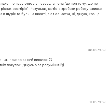
видко, по пару отворів і свердла нема (це при тому, що не
 різних розмірів). Результат, замість зробити роботу швидко
 в шурік то були на висоті, а от оснастка, ні, дякую, краще
08.05.2026
ж нам прикро за цей випадок 😕
ніх покупок. Дякуємо за розуміння 🙌
01.05.2026