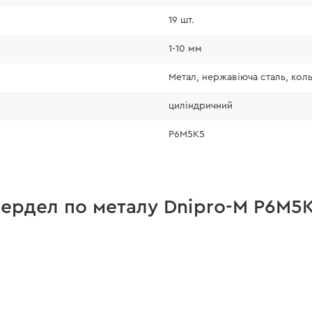
19 шт.
1-10 мм
Метал, нержавіюча сталь, кол
циліндричний
Р6М5К5
вердел по металу Dnipro-M Р6М5К5