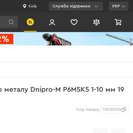
Київ
Служба підтримки
УКР
Viber
WhatsApp
Telegram
Facebook
E-mail
0 800 200 500
 металу Dnipro-M Р6М5К5 1-10 мм 19
Безкоштовно по
Україні
Код товару:
17608000