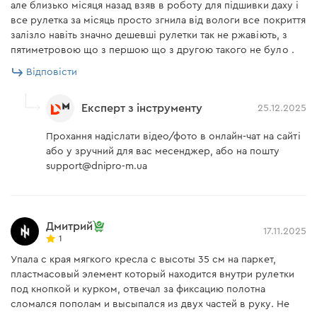
але близько місяця назад взяв в роботу для підшивки даху і
все рулетка за місяць просто згнила від вологи все покриття
залізло навіть значно дешевші рулетки так не ржавіють, з
пятиметровою що з першою що з другою такого не було .
Відповісти
Експерт з інструменту
25.12.2025
Прохання надіслати відео/фото в онлайн-чат на сайті
або у зручний для вас месенджер, або на пошту
support@dnipro-m.ua
Дмитрий
17.11.2025
1
Упала с края мягкого кресла с высоты 35 см на паркет,
пластмасовый элемент который находится внутри рулетки
под кнопкой и курком, отвечал за фиксацию полотна
сломался пополам и высыпался из двух частей в руку. Не