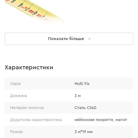
Показати більше
Характеристики
Висока точність
Серія
Multi Fix
Довжина
3 м
Полотно рулетки має найвищий клас точності згідно з
Матеріал полотна
Сталь CS60
європейськими стандартами виробництва рулеток. Це
зводить ймовірність відхилень під час вимірювань до
Додаткова характеристика
нейлонове покриття, магніт
нуля.
Розмір
3 м*19 мм