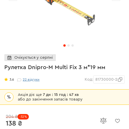
Очікується у серпні
Рулетка Dnipro-M Multi Fix 3 м*19 мм
Код:
81730000-2
3.6
22
відгуки
Акція діє ще
7 дн : 15 год : 47 хв
%
або до закінчення запасів товару
204 ₴
-32%
138 ₴