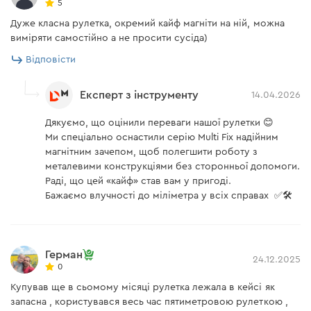
5
Дуже класна рулетка, окремий кайф магніти на ній, можна
виміряти самостійно а не просити сусіда)
Відповісти
Експерт з інструменту
14.04.2026
Дякуємо, що оцінили переваги нашої рулетки 😊
Ми спеціально оснастили серію Multi Fix надійним
магнітним зачепом, щоб полегшити роботу з
металевими конструкціями без сторонньої допомоги.
Раді, що цей «кайф» став вам у пригоді.
Бажаємо влучності до міліметра у всіх справах ✅🛠️
Герман
24.12.2025
0
Купував ще в сьомому місяці рулетка лежала в кейсі як
запасна , користувався весь час пятиметровою рулеткою ,