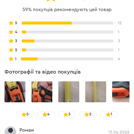
проводити вимірювання в зручних площинах;
•
три кнопки фіксації полотна;
59% покупців рекомендують цей товар
•
збільшений робочий ресурс за рахунок пружини
HPS.
5
12
4
1
3
3
2
1
1
4
Фотографії та відео покупців
5
4
3
2
1
Роман
13.04.2026