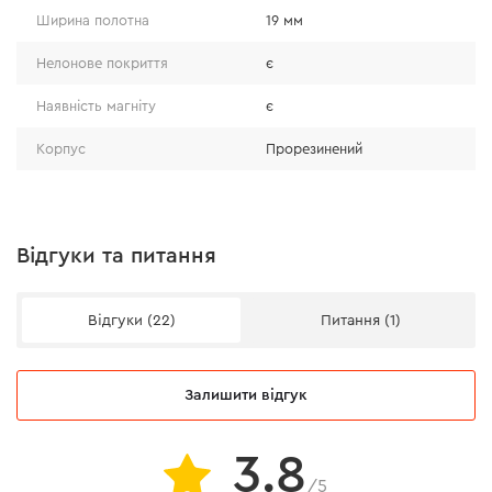
Ширина полотна
19 мм
Нелонове покриття
є
Наявність магніту
є
Корпус
Прорезинений
Відгуки та питання
Відгуки (22)
Питання (1)
Ефективність і комфорт
Залишити відгук
•
магніт має високу притягальну силу, що дозволяє
розтягувати рулетку прикріпивши зачіп до металу;
3.8
•
завдяки двосторонньому зачепу з магнітом можна
/5