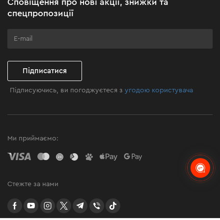
Сповіщення про нові акції, знижки та
Бізнес-клієнтам
спецпропозиції
Програма лояльності
Клуб майстерності
Підписатися
Підписуючись, ви погоджуєтеся з
угодою користувача
Ми приймаємо:
Стежте за нами
facebook
youtube
instagram
twitter
telegram
Viber
TikTok