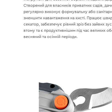
Створений для власників приватних садів, дачни
регулярно виконує формувальну або санітарн
зменшити навантаження на кисті. Працює шви
секатор, забезпечує рівний зріз без зайвих зус
втому та є продуктивнішим під час великих обс
весняний та осінній періоди.