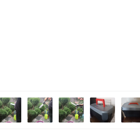
IP 20
III
GS-72
1300 об/хв
96 мм
150 мм
є
є
2000 мА*год
вуглецева сталь з порошкови