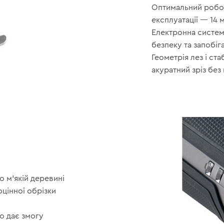
Оптимальний робоч
експлуатації — 14 
Електронна система
безпеку та запобіг
Геометрія лез і ст
акуратний зріз бе
о м’якій деревині
цінної обрізки
о дає змогу