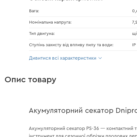
Вага:
0,
Номінальна напруга:
7,
Тип двигуна:
щі
Ступінь захисту від впливу пилу та води:
IP
Дивитися всі характеристики
Опис товару
Акумуляторний секатор Dnipro
Акумуляторний секатор PS-36 — компактний т
інструмент для сезонної обрізки плодових дер