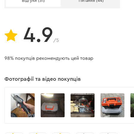
Ступінь захисту від впливу пилу та води
Відгуки (51)
Питання (44)
Клас захисту від ураження електричним струмом
Модель
4.9
Кількість обертів холостого ходу
/5
Ширина леза
98% покупців рекомендують цей товар
Довжина леза
Захист від випадкового включення
Фотографії та відео покупців
Швидка заміна насадок
Ємність акумулятора
Розпушувач садовий Dnipro-M S-27
Матеріал