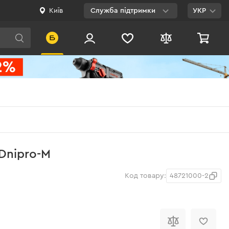
Київ
Служба підтримки
УКР
Viber
WhatsApp
Telegram
Facebook
E-mail
0 800 200 500
Dnipro-M
Безкоштовно по
Україні
Код товару:
48721000-2
і