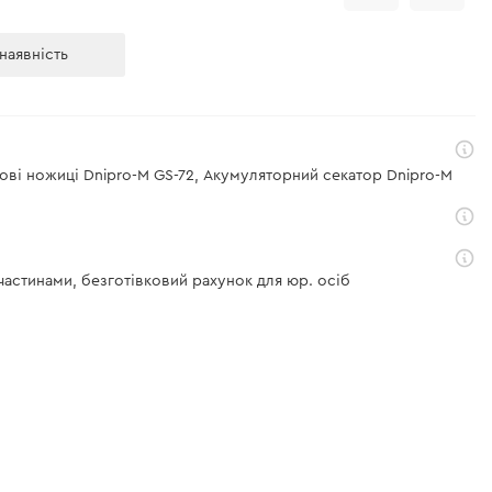
наявність
дові ножиці Dnipro-M GS-72, Акумуляторний секатор Dnipro-M
 частинами, безготівковий рахунок для юр. осіб