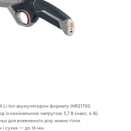
 Li-Ion акумулятором формату INR21700
д із номінальною напругою 3,7 В (макс. 4 В).
ньо для впевненого різу живих гілок
 і сухих — до 16 мм.