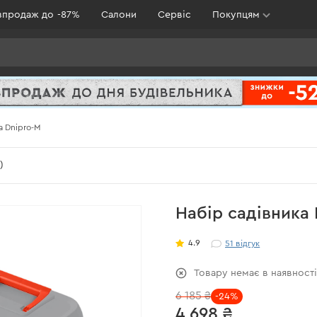
зпродаж до -87%
Салони
Сервіс
Покупцям
а Dnipro-M
)
Набір садівника 
4.9
51
відгук
Товару немає в наявност
6 185 ₴
-24%
4 698 ₴