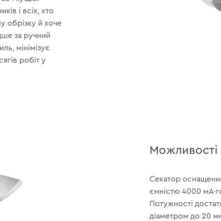
ків і всіх, хто
у обрізку й хоче
дше за ручний
иль, мінімізує
ягів робіт у
Можливості
Секатор оснащений
ємністю 4000 мА·го
Потужності достат
діаметром до 20 мм