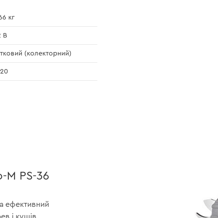
66 кг
2 В
тковий (колекторний)
 20
-M PS-36
а ефективний
ев і кущів.