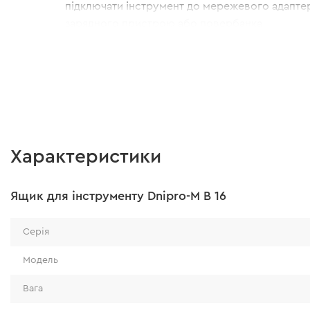
підключати інструмент до мережевого адапте
зарядного пристрою або повербанка.
LED-індикація дає змогу контролювати рівень 
планувати роботу без ризику раптового відкл
Характеристики
Ящик для інструменту Dnipro-M B 16
Серія
Модель
Вага