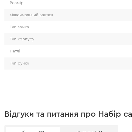
Розмір
Максимальний вантаж
Тип замка
Тип корпусу
Петлі
Тип ручки
Акумуляторні садові ножиці Dnipro-M GS-72
Вага
Номінальна напруга
Відгуки та питання про Набір с
Тип двигуна