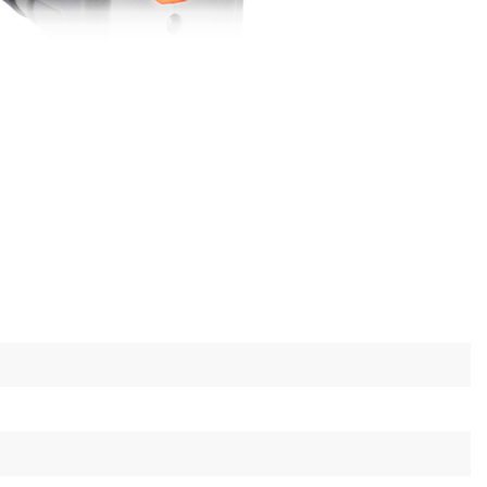
використання
вазі (0,7 кг) можна тривалий час працювати без
сті.
рукція забезпечує контроль і точність під час
тичний режим очікування для економії заряду.