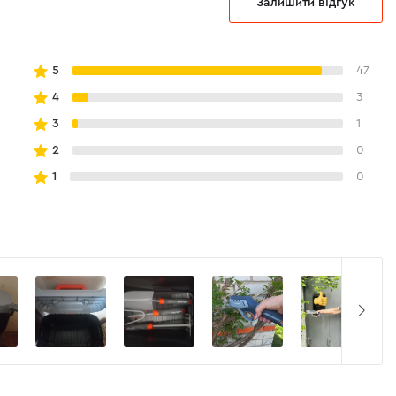
Залишити відгук
5
47
4
3
3
1
2
0
1
0
м покриттям