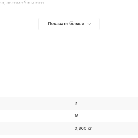
ра, автомобільного
заряду та
Показати більше
ючення.
Комфортне 
Завдяки невеликій 
B
перевантаження ки
Збалансована конст
16
різу.
0,800 кг
Модель має автома