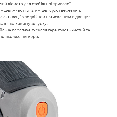
ий діаметр для стабільної тривалої
мм для живої та 12 мм для сухої деревини.
 активації з подвійним натисканням підвищує
ає випадковому запуску.
абільна передача зусилля гарантують чистий та
з пошкодження кори.