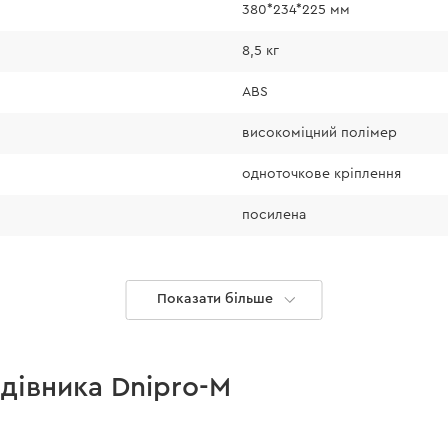
Функція примусово
380*234*225 мм
зберігання.
8,5 кг
У комплекті перед
ABS
високоміцний полімер
одноточкове кріплення
посилена
Показати більше
0,66 кг
7,2 В
адівника Dnipro-M
щітковий (колекторний)