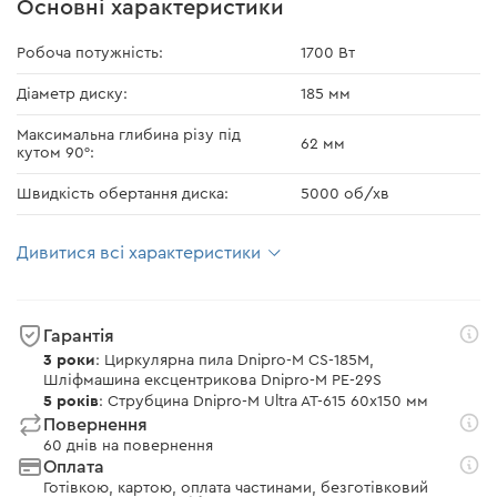
Основні характеристики
Робоча потужність:
1700 Вт
Діаметр диску:
185 мм
Максимальна глибина різу під
62 мм
кутом 90°:
Швидкість обертання диска:
5000 об/хв
Дивитися всі характеристики
Гарантія
3 роки
: Циркулярна пила Dnipro-M CS-185M,
Шліфмашина ексцентрикова Dnipro-M PE-29S
5 років
: Струбцина Dnipro-M Ultra AT-615 60х150 мм
Повернення
60 днів на повернення
Оплата
Готівкою, картою, оплата частинами, безготівковий