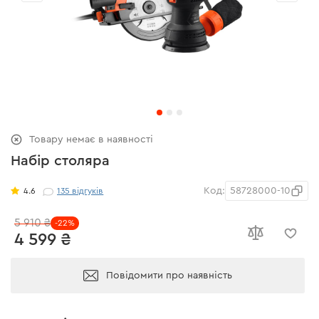
Товару немає в наявності
Набір столяра
Код:
58728000-10
4.6
135
відгуків
5 910 ₴
-22%
4 599 ₴
Повідомити про наявність