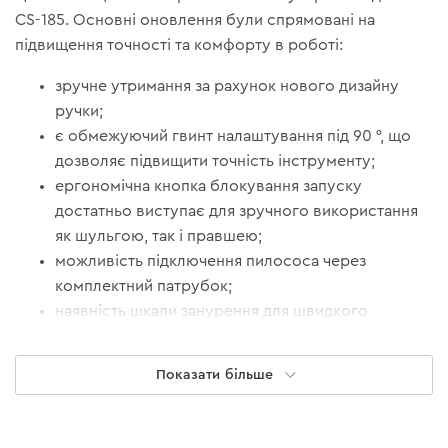
CS-185. Основні оновлення були спрямовані на
підвищення точності та комфорту в роботі:
зручне утримання за рахунок нового дизайну
ручки;
є обмежуючий гвинт налаштування під 90 °, що
дозволяє підвищити точність інструменту;
ергономічна кнопка блокування запуску
достатньо виступає для зручного використання
як шульгою, так і правшею;
можливість підключення пилососа через
комплектний патрубок;
наявність шкали занурення для швидкого
налаштування пропилу;
додаткова ручка для надійного утримання під час
Показати більше
інтенсивної роботи та перенесення інструменту;
пила підтримує диск 190 мм, що полегшує вибір
витратного інструменту;