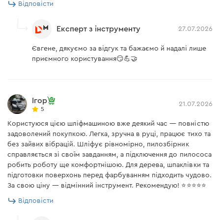
Відповісти
Максимальна ширина
150 мм
Dnipro-M PE-29S
розведення губок
Експерт з інструменту
27.07.2026
Шліфмашина ексцентрикова Dnipro-M PE-29S
Ексцентрикова шліфувальна машина PE-29S
Євгене, дякуємо за відгук та бажаємо й надалі лише
призначена для обробки різних поверхонь із дерева,
приємного користування😏💪🤝
каменю і металу, незамінна для видалення старої
Напруга мережі
230 В
фарби чи лаку. Завдяки вдалому співвідношенню
Діаметр круга
125 мм
невеликої ваги та значної потужності вона здатна
Ігор
виконувати складні та трудомісткі роботи за
21.07.2026
Ексцентриситет
2,5 мм
5
мінімальних зусиль з боку оператора.
Користуюся цією шліфмашиною вже деякий час — повністю
Номінальна потужність
290 Вт
задоволений покупкою. Легка, зручна в руці, працює тихо та
Модель
PE-29S
без зайвих вібрацій. Шліфує рівномірно, пилозбірник
справляється зі своїм завданням, а підключення до пилососа
Кількість обертів
7500-12000 об/хв
Основні переваги
робить роботу ще комфортнішою. Для дерева, шпаклівки та
підготовки поверхонь перед фарбуванням підходить чудово.
Клас захисту корпусу
IP20
За свою ціну — відмінний інструмент. Рекомендую! ⭐⭐⭐⭐⭐
Використання якісних деталей, таких як
Регулятор обертів
Відповісти
є
пролакована плата, клавіша з пилозахистом,
Вага
1,4 кг