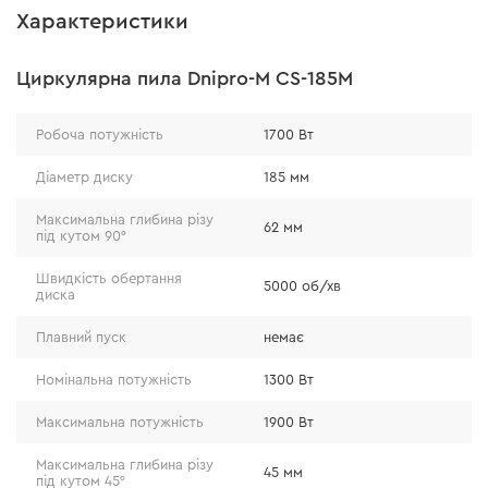
гвинти фіксацій мають пластикові накладки для
Характеристики
більшого комфорту під час налаштування кутів;
підпружинений захисний кожух виконаний з
Циркулярна пила Dnipro-M CS-185M
алюмінію та має форму, яка дозволяє працювати
плавно і без ривків навіть із тонкими
Робоча потужність
1700 Вт
матеріалами;
кришки щіткового вузла нового типу для
Діаметр диску
185 мм
комфортного обслуговування.
Максимальна глибина різу
62 мм
під кутом 90°
Швидкість обертання
5000 об/хв
диска
Довговічність та надійність
Плавний пуск
немає
обмотки двигуна виконані з міді та покриті
Номінальна потужність
1300 Вт
термостійким лаком, а також зафіксовані
Максимальна потужність
1900 Вт
бандажом;
підшипники мають пилозахист та каучукову
Максимальна глибина різу
45 мм
під кутом 45°