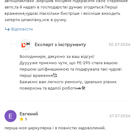
автошпаклівки .Вирішив місцями підкрасити своє стареньке
незалежно від розміру долоні;
Напруга мережі
230 В
авто,та й надалі в господарстві думаю згодиться.Перші
дифузори на редукторі ефективно здувають
враження,чудові.Наскільки бистріше і якісніше виходить
стружку з лінії різу.
затерти шпаклівку,ніж в ручну.
Струбцина Dnipro-M Ultra AT-615 60х150 мм
Відповісти
Тип
автоматична посилена
Експерт з інструменту
30.07.2026
Особливості кабелю
Довжина
320 мм
Володимире, дякуємо за ваш відгук!
Дууууже приємно чути, що PE-29S стала вашою
Сила стиснення
70 кг
завдяки його довжині (3 м) виконувати роботи
першою шліфмашинкою та подарувала такі чудові
здебільшого можна без використання
Тип губок
рельєфні, гумові
перші враження🥰
подовжувача;
Бажаємо вам легкого ремонту, ідеально рівних
швидка трансформація в
ізоляція з еластичної морозостійкої гуми;
поверхонь та вдалої роботи🚗🛠️
Особливості
положення для розпору
текстильна стрічка VELCRO для зручного
зберігання та транспортування.
Матеріал ручки
пластик
Евгений
Кількість в комплекті
1 шт
27.07.2026
5
Робоча довжина губок
60 мм
перша моя циркулярка і я повністю задоволений.
Шліфмашина ексцентрикова