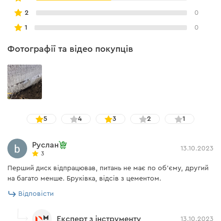
Не рекомендовано перевищувати максимальну
2
0
швидкість обертів.
1
0
Фотографії та відео покупців
5
4
3
2
1
Руслан
13.10.2023
3
Перший диск відпрацював, питань не має по об'єму, другий
на багато менше. Бруківка, відсів з цементом.
Відповісти
Експерт з інструменту
13.10.2023