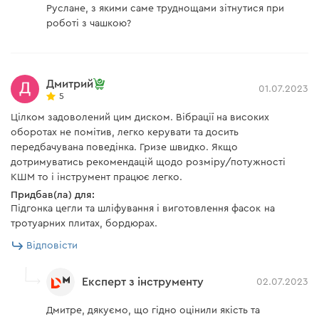
Руслане, з якими саме труднощами зітнутися при
роботі з чашкою?
Дмитрий
01.07.2023
5
Цілком задоволений цим диском. Вібрації на високих
оборотах не помітив, легко керувати та досить
передбачувана поведінка. Гризе швидко. Якщо
дотримуватись рекомендацій щодо розміру/потужності
КШМ то і інструмент працює легко.
Придбав(ла) для:
Підгонка цегли та шліфування і виготовлення фасок на
тротуарних плитах, бордюрах.
Відповісти
Експерт з інструменту
02.07.2023
Дмитре, дякуємо, що гідно оцінили якість та