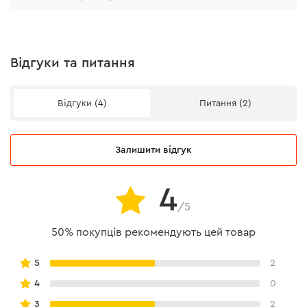
Відгуки та питання
Відгуки (4)
Питання (2)
Залишити відгук
4
/5
50% покупців рекомендують цей товар
Сумісність
5
2
4
0
Підходить для КШМ потужністю від 1 кВт. Може
3
2
використовуватися для сухого і мокрого шліфування.