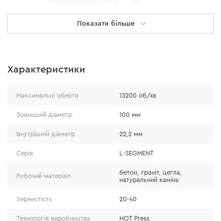
Показати більше
Особливості
Характеристики
алмазний сегмент, виконаний у вигляді букви L,
Максимальні оберти
13200 об/хв
дозволяє ефективно відводити будівельний пил з
робочої площі;
Зовнішній діаметр
100 мм
велика фракція алмазів забезпечує високу
Внутрішній діаметр
22,2 мм
швидкість обробки матеріалів;
збільшені отвори в основі шліфувальної чашки
Серія
L-SEGMENT
запобігають перегріву і забезпечують швидке
бетон, граніт, цегла,
відведення пилу;
Робочий матеріал
натуральний камінь
фрезерована основа забезпечує відсутність
Зернистість
20-40
вібрації і витривалість при високих
навантаженнях.
Технологія виробництва
HOT Press