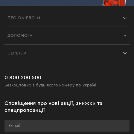
ПРО DNIPRO-M
Франшиза
ДОПОМОГА
Відгуки
Контакти
Блог
СЕРВІСИ
Повернення
Робота
Сервіс
Доставка і оплата
Новинки
Поширені запитання
0 800 200 500
Чорна п'ятниця
Безкоштовно з будь-якого номеру по Україні
Новини
Акційні набори
Сповіщення про нові акції, знижки та
Подаруйте майстерність
спецпропозиції
Бізнес-клієнтам
Програма лояльності