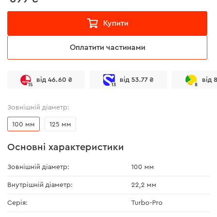
Купити
Оплатити частинами
від 46.60 ₴
від 53.77 ₴
від 
15
13
8
Зовнішній діаметр:
100 мм
125 мм
Основні характеристики
Зовнішній діаметр:
100 мм
Внутрішній діаметр:
22,2 мм
Серія:
Turbo-Pro