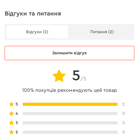
Відгуки та питання
Відгуки (2)
Питання (2)
Залишити відгук
Сумісність
5
/5
Використовується на КШМ з потужністю від 1 кВт.
100% покупців рекомендують цей товар
Підходить для сухого і мокрого шліфування. Не
перевищуйте максимальну швидкість обертів.
5
2
4
0
3
0
2
0