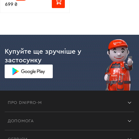
699 ₴
Купуйте ще зручніше у
застосунку
ПРО DNIPRO-M
Франшиза
ДОПОМОГА
Відгуки
Контакти
Блог