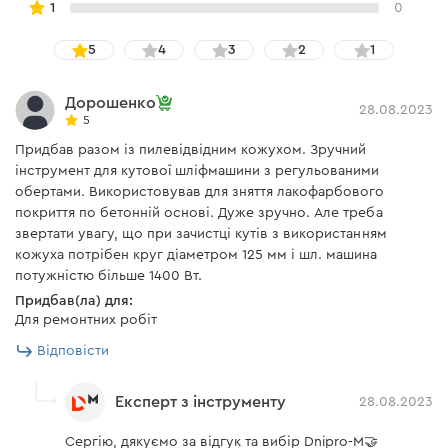
1
0
5
4
3
2
1
Дорошенко
28.08.2023
5
Придбав разом із пилевідвідним кожухом. Зручний
інструмент для кутової шліфмашини з регульованими
обертами. Використовував для зняття лакофарбового
покриття по бетонній основі. Дуже зручно. Але треба
звертати увагу, що при зачистці кутів з використанням
кожуха потрібен круг діаметром 125 мм і шл. машина
потужністю більше 1400 Вт.
Придбав(ла) для:
Для ремонтних робіт
Відповісти
Експерт з інструменту
28.08.2023
Сергію, дякуємо за відгук та вибір Dnipro-M🤝