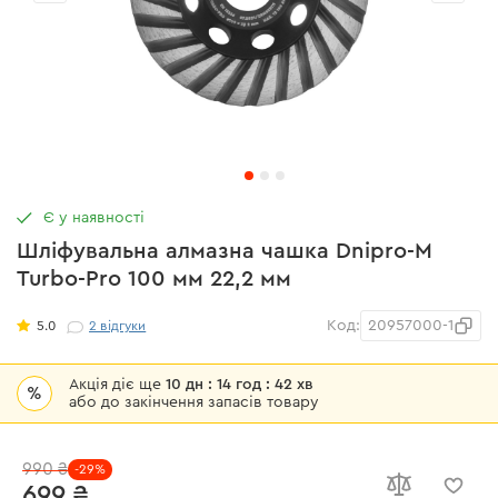
Є у наявності
Шліфувальна алмазна чашка Dnipro-M
Turbo-Pro 100 мм 22,2 мм
Код:
20957000-1
5.0
2
відгуки
Акція діє ще
10 дн : 14 год : 42 хв
%
або до закінчення запасів товару
990 ₴
-29%
699 ₴