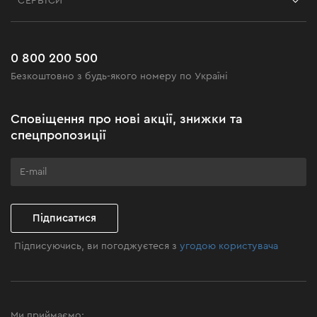
СЕРВІСИ
Повернення
Робота
Сервіс
Доставка і оплата
Новинки
Поширені запитання
0 800 200 500
Чорна п'ятниця
Безкоштовно з будь-якого номеру по Україні
Новини
Акційні набори
Сповіщення про нові акції, знижки та
Бізнес-клієнтам
спецпропозиції
Програма лояльності
Клуб майстерності
Підписатися
Підписуючись, ви погоджуєтеся з
угодою користувача
Ми приймаємо: