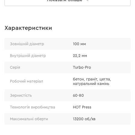
Особливості
Характеристики
висока якість обробленої поверхні досягається
за рахунок спеціально розробленої форми
Зовнішній діаметр
100 мм
алмазного сегменту Turbo і дрібної фракції
алмазів;
Внутрішній діаметр
22,2 мм
збільшені отвори в основі чашки забезпечують
Серія
Turbo-Pro
швидке відведення пилу і запобігають перегріву;
високоміцна фрезерована основа забезпечує
бетон, граніт, цегла,
Робочий матеріал
натуральний камінь
відсутність вібрації і витривалість при високих
навантаженнях.
Зернистість
60-80
Технологія виробництва
HOT Press
Максимальні оберти
13200 об/хв