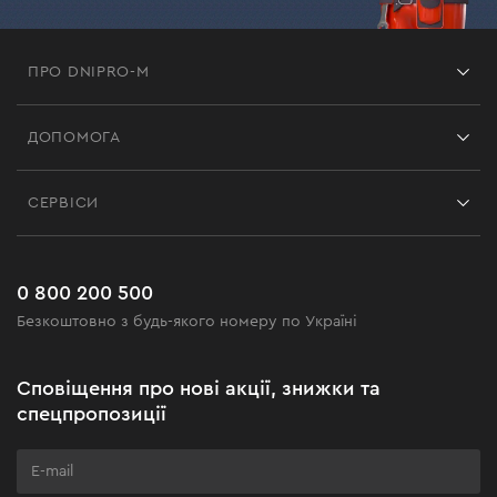
ПРО DNIPRO-M
Франшиза
ДОПОМОГА
Відгуки
Контакти
Блог
СЕРВІСИ
Повернення
Робота
Сервіс
Доставка і оплата
Новинки
Поширені запитання
0 800 200 500
Чорна п'ятниця
Безкоштовно з будь-якого номеру по Україні
Новини
Акційні набори
Сповіщення про нові акції, знижки та
Бізнес-клієнтам
спецпропозиції
Програма лояльності
Клуб майстерності