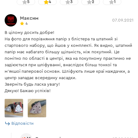
5
4
3
2
1
Максим
07.09.2021
4
В цілому досить добре!
На фото для порівняння папір з блістера та штатний зі
стартового набору, що йшов у комплекті. Як видно, штатний
папір має набагато більшу щільність, ніж покупний. Це
помітно по області в центрі, яка на покупному практично не
задіюється при шліфуванні, внаслідок більш тонкої та
м'якшої паперової основи. Шліфують лише краї наждачки, а
центр западає всередину насадки.
Зверніть будь ласка увагу!
Дякую! Бажаю успіхів!
Відповісти