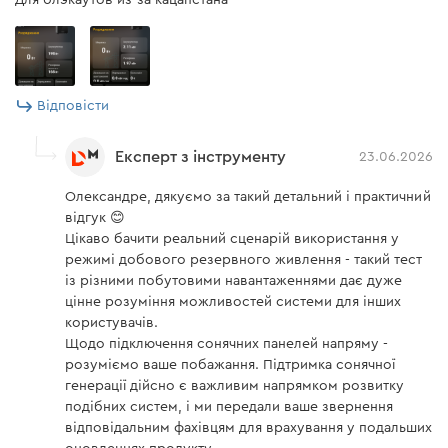
Для блэкаутов из-за кацапстана
• налаштовувати заряджання та розряджання в
реальному часі.
Відповісти
Безпечна робота
Експерт з інструменту
23.06.2026
Пристрій має шестирівневий захист BMS. Він
Олександре, дякуємо за такий детальний і практичний
захищений від короткого замикання, перевантаження і
відгук 😊
перегріву. Герметичний корпус із класом захисту IP65
Цікаво бачити реальний сценарій використання у
режимі добового резервного живлення - такий тест
гарантує захист від пилу та вологи й стабільну роботу
із різними побутовими навантаженнями дає дуже
навіть у складних умовах використання.
цінне розуміння можливостей системи для інших
користувачів.
Щодо підключення сонячних панелей напряму -
розуміємо ваше побажання. Підтримка сонячної
генерації дійсно є важливим напрямком розвитку
Інтерфейси підключення та
подібних систем, і ми передали ваше звернення
індикація
відповідальним фахівцям для врахування у подальших