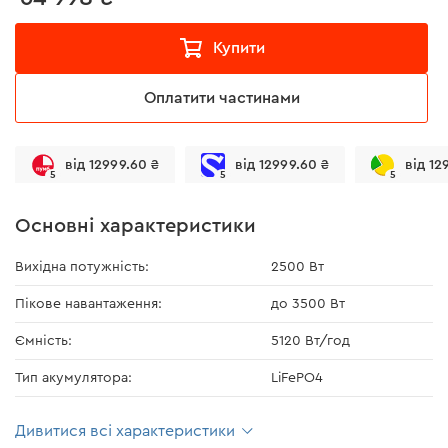
Купити
Оплатити частинами
від 12999.60 ₴
від 12999.60 ₴
від 12
5
5
5
Основні характеристики
Вихідна потужність:
2500 Вт
Пікове навантаження:
до 3500 Вт
Ємність:
5120 Вт/год
Тип акумулятора:
LiFePO4
Дивитися всі характеристики