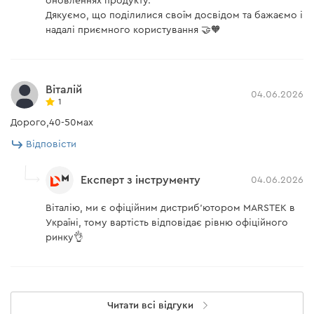
оновленнях продукту.
Дякуємо, що поділилися своїм досвідом та бажаємо і
• GRID (вхід/вихід) — підключення до домашньої
надалі приємного користування 🤝🧡
електромережі.
• BACKUP (вихід) — розетка Schuko для живлення
приладів під час відключень.
Віталій
• RS485 — підключення лічильників та зовнішніх
04.06.2026
1
пристроїв.
Дорого,40-50мах
• LAN — дротове інтернет-з’єднання.
Відповісти
Світлодіодні індикатори на передній панелі
відображають стан мережі, резервного режиму,
Експерт з інструменту
04.06.2026
рівень заряду, статус помилок, підключення CT, Wi-Fi
та Bluetooth.
Віталію, ми є офіційним дистриб’ютором MARSTEK в
Україні, тому вартість відповідає рівню офіційного
ринку👌
Читати всі відгуки