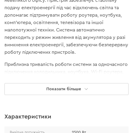
невеликого офісу. Пристрій забезпечує стабільну
подачу електроенергії під час відключень світла та
допомагає підтримувати роботу роутера, ноутбука,
комп’ютера, освітлення, телевізора та іншої
малопотужної техніки. Система автоматично
переходить у режим живлення від акумулятора у разі
вимкнення електроенергії, забезпечуючи безперервну
роботу підключених пристроїв.
Приблизна тривалість роботи системи за одночасного
підключення холодильника, ноутбука, Wi-Fi роутера,
трьох LED-ламп (по 10 Вт), заряджання телефону — 25
год.
Показати більше
Характеристики
Вихідна потужність
2500 Вт