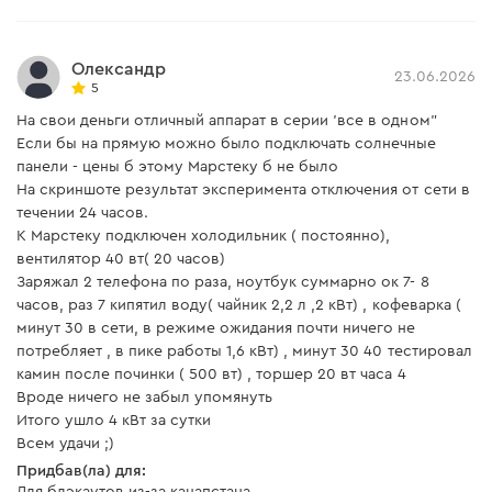
алгоритми формують максимально вигідні стратегії
заряджання та розряджання без участі користувача.
Олександр
• Manual (ручний режим): дає змогу самостійно
23.06.2026
5
задавати часові інтервали та сценарії роботи системи
На свои деньги отличный аппарат в серии 'все в одном"
відповідно до індивідуальних потреб.
Если бы на прямую можно было подключать солнечные
панели - цены б этому Марстеку б не было
На скриншоте результат эксперимента отключения от сети в
течении 24 часов.
Розумне та віддалене керування
К Марстеку подключен холодильник ( постоянно),
вентилятор 40 вт( 20 часов)
Заряжал 2 телефона по раза, ноутбук суммарно ок 7- 8
Принцип Plug & Play дає змогу швидко ввести систему
часов, раз 7 кипятил воду( чайник 2,2 л ,2 кВт) , кофеварка (
в експлуатацію без складного монтажу — достатньо
минут 30 в сети, в режиме ожидания почти ничего не
потребляет , в пике работы 1,6 кВт) , минут 30 40 тестировал
підключити її до мережі та налаштувати через
камин после починки ( 500 вт) , торшер 20 вт часа 4
застосунок MARSTEK APP (Wi-Fi / Bluetooth). Він дає
Вроде ничего не забыл упомянуть
змогу:
Итого ушло 4 кВт за сутки
• моніторити споживання та генерацію;
Всем удачи ;)
• керувати режимами роботи;
Придбав(ла) для: