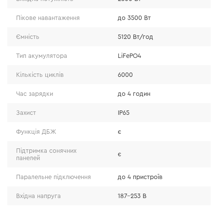
Пікове навантаження
до 3500 Вт
Ємність
5120 Вт/год
Тип акумулятора
LiFePO4
Кількість циклів
6000
Час зарядки
до 4 годин
Особливості
Захист
IP65
• Має номінальну вихідну потужність 2,5 кВт та
Функція ДБЖ
є
витримує короткочасні піки до 3,5 кВт, живлячи
побутову техніку, електроніку та критично важливі
Підтримка сонячних
є
панелей
прилади.
• Вбудований акумулятор LiFePO₄ ємністю 5,12 кВт·год
Паралельне підключення
до 4 пристроїв
забезпечує автономність, високий рівень безпеки та
Вхідна напруга
187–253 В
тривалий термін служби — понад 6000 циклів
заряджання.
Вихід АС / розетка 220 В
1 шт