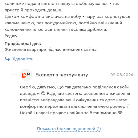
коли вже подали світло і напруга стабілізувалася - так
пристрій проходить довше.
Цілком комфортно вистачає на добу - пару раз користуюсь
Інтелектуальні режими роботи
кавомашиною, раз посудомийкою, постійно ввімкнений
холодильник плюс освітлення і всіляка дрібнота.
Раджу.
Система підтримує три режими керування енергією,
Придбав(ла) для:
які дозволяють адаптувати її під будь-який сценарій
Живлення квартири під час вимкнень світла
використання:
Відповісти
• Self-Consumption (власне споживання): працює
разом із трансформатором струму (CT). Коли система
Експерт з інструменту
02.08.2026
фіксує споживання електроенергії в будинку, вона
Сергію, дякуємо, що так детально поділилися своїм
миттєво підключається до навантаження. Якщо ж
досвідом 😊 Раді, що система резервного живлення
сонячна система починає віддавати надлишок у
повністю виправдала ваші очікування та допомагає
мережу, Venus E автоматично переходить у режим
комфортно переживати відключення електроенергії.
заряджання, зберігаючи енергію для подальшого
Нехай і надалі працює надійно та безвідмовно 💙
використання. Для цього необхідне дообладнання
додатковими блоками.
Показати більше відповідей (1)
• AI Optimization (ШІ-оптимізація): інтелектуальні