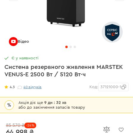
Відео
Є у наявності
Система резервного живлення MARSTEK
VENUS-E 2500 Вт / 5120 Вт·ч
Код:
37121000-1
4.3
40
відгуків
Акція діє ще
9 дн : 32 хв
%
або до закінчення запасів товару
85 570 ₴
-24%
64 998 ₴