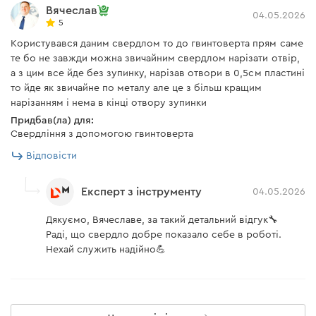
Вячеслав
04.05.2026
5
Користувався даним свердлом то до гвинтоверта прям саме
те бо не завжди можна звичайним свердлом нарізати отвір,
а з цим все йде без зупинку, нарізав отвори в 0,5см пластині
то йде як звичайне по металу але це з більш кращим
нарізанням і нема в кінці отвору зупинки
Придбав(ла) для:
Свердління з допомогою гвинтоверта
Відповісти
Експерт з інструменту
04.05.2026
Дякуємо, Вячеславе, за такий детальний відгук🔧
Раді, що свердло добре показало себе в роботі.
Нехай служить надійно💪