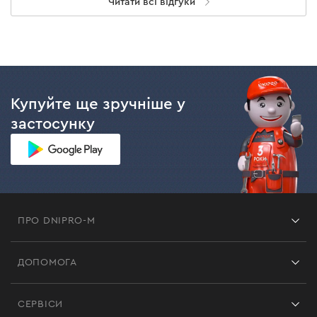
Читати всі відгуки
Купуйте ще зручніше у
застосунку
ПРО DNIPRO-M
Франшиза
ДОПОМОГА
Відгуки
Контакти
Блог
СЕРВІСИ
Повернення