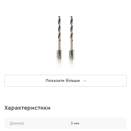
Показати більше
Надійність
Характеристики
• Виготовлене зі швидкоріжучої вольфрам-
молібденової сталі, яка відзначається підвищеною
Діаметр
3 мм
міцністю та зносостійкістю.