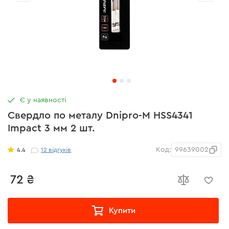
Є у наявності
Свердло по металу Dnipro-M HSS4341
Impact 3 мм 2 шт.
Код:
99639002
4.4
12
відгуків
72 ₴
Купити