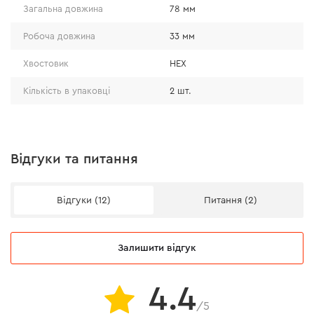
• Має спеціальне оксидне покриття. Воно зменшує
Загальна довжина
78 мм
тертя між свердлом і матеріалом, знижуючи
Робоча довжина
33 мм
нагрівання під час роботи, сприяє кращому
відведенню стружки, зменшуючи ймовірність її
Хвостовик
HEX
налипання, та запобігає закупоренню канавок.
Кількість в упаковці
2 шт.
Відгуки та питання
Відгуки (12)
Питання (2)
Залишити відгук
4.4
/5