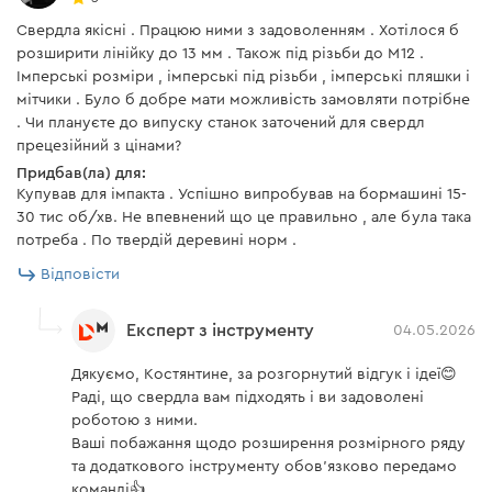
Свердла якісні . Працюю ними з задоволенням . Хотілося б
розширити лінійку до 13 мм . Також під різьби до М12 .
Імперські розміри , імперські під різьби , імперські пляшки і
мітчики . Було б добре мати можливість замовляти потрібне
. Чи плануєте до випуску станок заточений для свердл
прецезійний з цінами?
Придбав(ла) для:
Купував для імпакта . Успішно випробував на бормашині 15-
30 тис об/хв. Не впевнений що це правильно , але була така
потреба . По твердій деревині норм .
Відповісти
Експерт з інструменту
04.05.2026
Дякуємо, Костянтине, за розгорнутий відгук і ідеї😊
Раді, що свердла вам підходять і ви задоволені
роботою з ними.
Ваші побажання щодо розширення розмірного ряду
та додаткового інструменту обов’язково передамо
команді👍