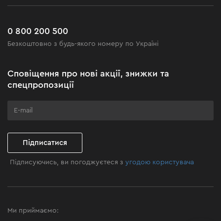
Робота
Сервіс
Доставка і оплата
Новинки
Поширені запитання
0 800 200 500
Чорна п'ятниця
Безкоштовно з будь-якого номеру по Україні
Новини
Акційні набори
Сповіщення про нові акції, знижки та
Бізнес-клієнтам
спецпропозиції
Програма лояльності
Клуб майстерності
Підписатися
Підписуючись, ви погоджуєтеся з
угодою користувача
Ми приймаємо: