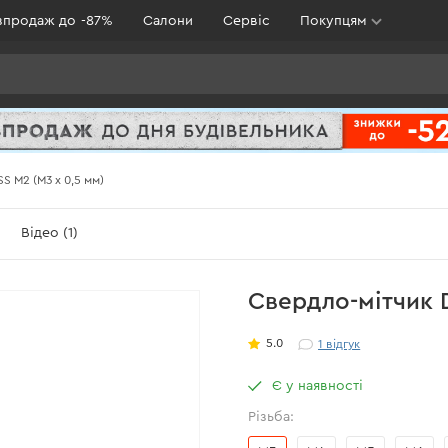
зпродаж до -87%
Салони
Сервіс
Покупцям
S M2 (М3 х 0,5 мм)
Відео (1)
Свердло-мітчик D
5.0
1
відгук
Є у наявності
Різьба: