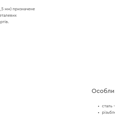
0,5 мм) призначене
металевих
ртів.
Особли
сталь 
різьбл