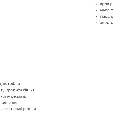
крок р
макс. 
макс. 
хвосто
и, потрібно
у, зробити кілька
йному режимі;
ідвищення
и мастильні рідини