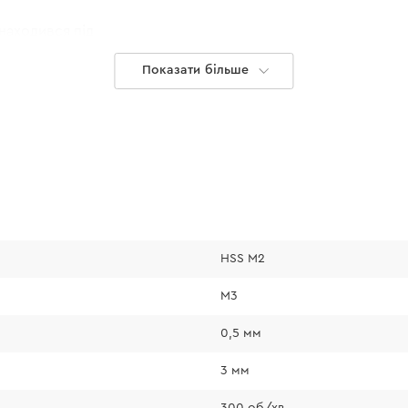
знаходився під
Показати більше
ід час нарізання
HSS M2
М3
0,5 мм
3 мм
300 об/хв