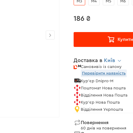
М3
М4
М5
М6
186 ₴
Купити
Доставка в
Київ
Самовивіз із салону
Перевірити наявність
Кур'єр Dnipro-M
Поштомат Нова пошта
Відділення Нова Пошта
Кур'єр Нова Пошта
Відділення Укрпошта
Повернення
60 днів на повернення