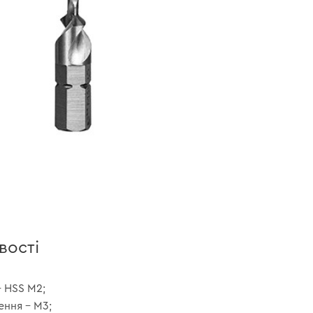
вості
– HSS M2;
ення – М3;