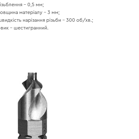
ізьблення – 0,5 мм;
товщина матеріалу – 3 мм;
швидкість нарізання різьби – 300 об/хв.;
вик – шестигранний.