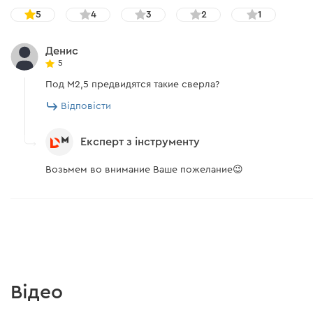
5
4
3
2
1
Денис
5
Под М2,5 предвидятся такие сверла?
Відповісти
Експерт з інструменту
Возьмем во внимание Ваше пожелание😉
Відео