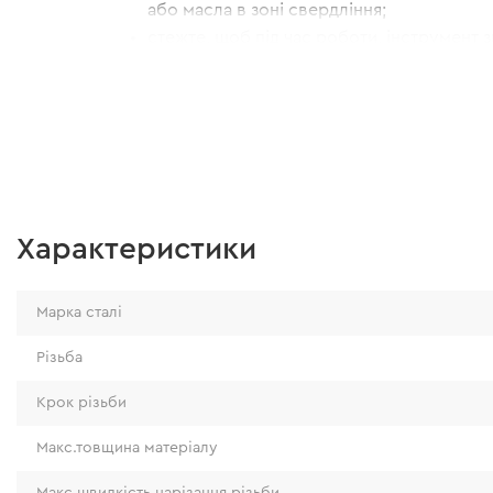
або масла в зоні свердління;
стежте, щоб під час роботи, інструмент 
прямим кутом до заготовки;
не перевищуйте максимальну швидкість п
різьби – 300 об/хв.
Характеристики
Марка сталі
Різьба
Крок різьби
Макс.товщина матеріалу
Макс.швидкість нарізання різьби