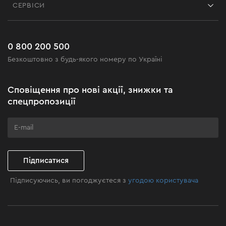
СЕРВІСИ
Повернення
Робота
Сервіс
Доставка і оплата
Новинки
Поширені запитання
0 800 200 500
Чорна п'ятниця
Безкоштовно з будь-якого номеру по Україні
Новини
Акційні набори
Сповіщення про нові акції, знижки та
Бізнес-клієнтам
спецпропозиції
Програма лояльності
Клуб майстерності
Підписатися
Підписуючись, ви погоджуєтеся з
угодою користувача