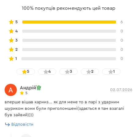
свердло має максимальну швидкість свердління.
100% покупців рекомендують цей товар
Можна використовувати для свердління в бетоні,
цеглі, граніті, дереві.
5
6
4
0
3
0
Швидкість та надійність
2
0
1
0
Інноваційне заточування напайки забезпечує
5
4
3
2
1
максимальну швидкість свердління. Ріжучий
інструмент зроблений з високоякісного сплаву,
Андрій
02.07.2026
завдяки чому є довговічним та не затуплюється.
5
вперше вішав карниз... як для мене то в парі з ударним
шуриком вони були приголомшені(здається я там взагалі
був зайвий))))
Відповісти