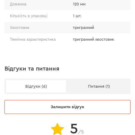
Довжина
120 мм
швидке виведення пилу.
Кількість в упаковці
1 шт.
Хвостовик
тригранний
Технічна характеристика
тригранний хвостовик
Відгуки та питання
Відгуки (6)
Питання (1)
Залишити відгук
Універсальність
5
Завдяки інноваційному заточуванню ріжучої кромки,
/5