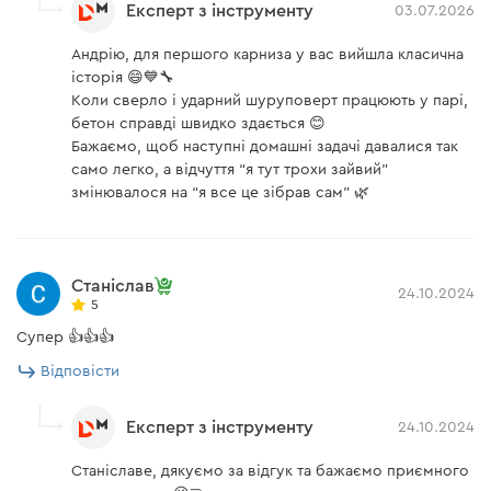
Експерт з інструменту
03.07.2026
Андрію, для першого карниза у вас вийшла класична
історія 😄💙🔧
Коли сверло і ударний шуруповерт працюють у парі,
бетон справді швидко здається 😊
Бажаємо, щоб наступні домашні задачі давалися так
само легко, а відчуття “я тут трохи зайвий”
змінювалося на “я все це зібрав сам” 🌿
Станіслав
24.10.2024
5
Супер 👍👍👍
Відповісти
Експерт з інструменту
24.10.2024
Станіславе, дякуємо за відгук та бажаємо приємного