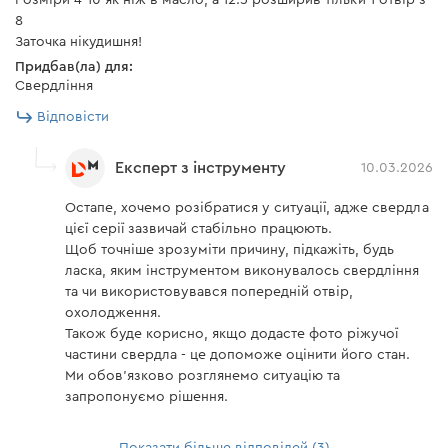
Розміри 4-10 як ніж в масло, а 12.5 розширив тільки 1 отвір з
8
Заточка нікудишня!
Придбав(ла) для:
Свердління
Відповісти
Експерт з інструменту
10.03.2026
Остапе, хочемо розібратися у ситуації, адже свердла
цієї серії зазвичай стабільно працюють.
Щоб точніше зрозуміти причину, підкажіть, будь
ласка, яким інструментом виконувалось свердління
та чи використовувався попередній отвір,
охолодження.
Також буде корисно, якщо додасте фото ріжучої
частини свердла - це допоможе оцінити його стан.
Ми обов’язково розглянемо ситуацію та
запропонуємо рішення.