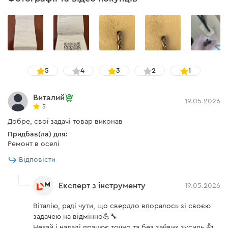
5
4
3
2
1
Виталий
19.05.2026
5
Добре, свої задачі товар виконав
Придбав(ла) для:
Ремонт в оселі
Відповісти
Експерт з інструменту
19.05.2026
Віталію, раді чути, що свердло впоралось зі своєю
задачею на відмінно💪🔧
Нехай і надалі працює точно та без зайвих зусиль 👍