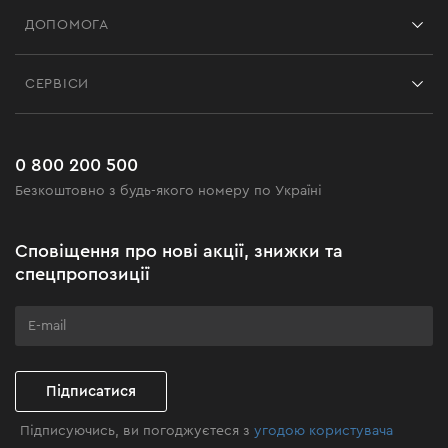
Франшиза
ДОПОМОГА
Відгуки
Контакти
Блог
СЕРВІСИ
Повернення
Робота
Сервіс
Доставка і оплата
Новинки
Поширені запитання
0 800 200 500
Чорна п'ятниця
Безкоштовно з будь-якого номеру по Україні
Новини
Акційні набори
Сповіщення про нові акції, знижки та
Бізнес-клієнтам
спецпропозиції
Програма лояльності
Клуб майстерності
Підписатися
Підписуючись, ви погоджуєтеся з
угодою користувача