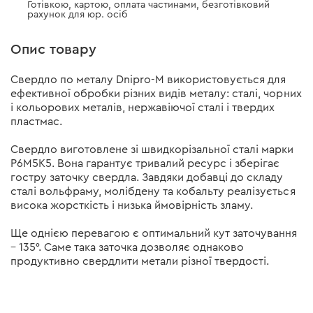
Готівкою, картою, оплата частинами, безготівковий
рахунок для юр. осіб
Опис товару
Свердло по металу Dnipro-М використовується для
ефективної обробки різних видів металу: сталі, чорних
і кольорових металів, нержавіючої сталі і твердих
пластмас.
Свердло виготовлене зі швидкорізальної сталі марки
Р6М5K5. Вона гарантує тривалий ресурс і зберігає
гостру заточку свердла. Завдяки добавці до складу
сталі вольфраму, молібдену та кобальту реалізується
висока жорсткість і низька ймовірність зламу.
Ще однією перевагою є оптимальний кут заточування
– 135°. Саме така заточка дозволяє однаково
продуктивно свердлити метали різної твердості.