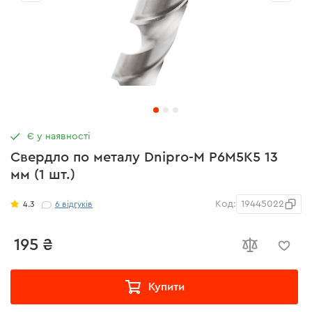
Є у наявності
Свердло по металу Dnipro-M P6M5K5 13
мм (1 шт.)
Код:
19445022
4.3
6
відгуків
195 ₴
Купити