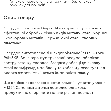
Готівкою, картою, оплата частинами, безготівковий
рахунок для юр. осіб
Опис товару
Свердло по металу Dnipro-М використовується для
ефективної обробки різних видів металу: сталі, чорних
і кольорових металів, нержавіючої сталі і твердих
пластмас.
Свердло виготовлене зі швидкорізальної сталі марки
Р6М5K5. Вона гарантує тривалий ресурс і зберігає
гостру заточку свердла. Завдяки добавці до складу
сталі вольфраму, молібдену та кобальту реалізується
висока жорсткість і низька ймовірність зламу.
Ще однією перевагою є оптимальний кут заточування
– 135°. Саме така заточка дозволяє однаково
продуктивно свердлити метали різної твердості.