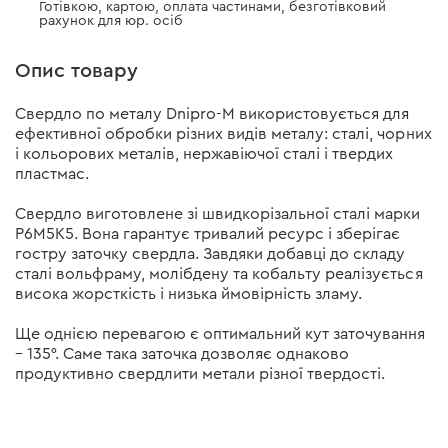
Готівкою, картою, оплата частинами, безготівковий
рахунок для юр. осіб
Опис товару
Свердло по металу Dnipro-М використовується для
ефективної обробки різних видів металу: сталі, чорних
і кольорових металів, нержавіючої сталі і твердих
пластмас.
Свердло виготовлене зі швидкорізальної сталі марки
Р6М5K5. Вона гарантує тривалий ресурс і зберігає
гостру заточку свердла. Завдяки добавці до складу
сталі вольфраму, молібдену та кобальту реалізується
висока жорсткість і низька ймовірність зламу.
Ще однією перевагою є оптимальний кут заточування
– 135°. Саме така заточка дозволяє однаково
продуктивно свердлити метали різної твердості.