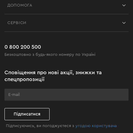
ДОПОМОГА
Відгуки
Контакти
Блог
СЕРВІСИ
Повернення
Робота
Сервіс
Доставка і оплата
Новинки
Поширені запитання
0 800 200 500
Чорна п'ятниця
Безкоштовно з будь-якого номеру по Україні
Новини
Акційні набори
Сповіщення про нові акції, знижки та
Бізнес-клієнтам
спецпропозиції
Програма лояльності
Клуб майстерності
Підписатися
Підписуючись, ви погоджуєтеся з
угодою користувача