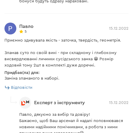
бонуси будуть одразу нараховані.
Павло
15.12.2022
5
Приємно здивувала якість - заточка, твердість, геометрія.
Зламав суто по своїй вині - при складному і глибокому
висвердлюванні личинки сусідського замка 😁 Розмір
ходовий тому 2шт в комплекті дуже доречні.
Придбав(ла) для:
Заміна зламаного в наборі.
Відповісти
Експерт з інструменту
15.12.2022
Павло, дякуємо за вибір та довіру!
Бажаємо, щоб Ваш арсенал й надалі поповнювався
новими надійними помічниками, а робота з ними