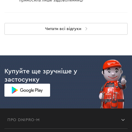
приносила лише задоволення😉
Читати всі відгуки
Купуйте ще зручніше у
застосунку
ПРО DNIPRO-M
Франшиза