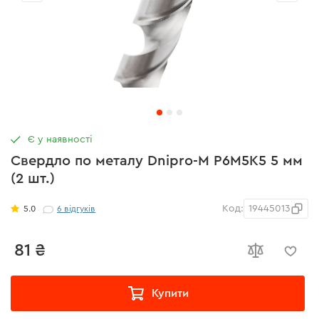
Є у наявності
Свердло по металу Dnipro-M P6M5K5 5 мм
(2 шт.)
Код:
19445013
5.0
6
відгуків
81 ₴
Купити