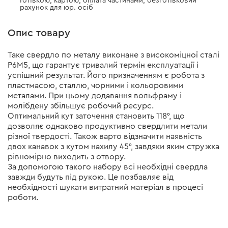
Готівкою, картою, оплата частинами, безготівковий
рахунок для юр. осіб
Опис товару
Таке свердло по металу виконане з високоміцної сталі
Р6М5, що гарантує тривалий термін експлуатації і
успішний результат. Його призначенням є робота з
пластмасою, сталлю, чорними і кольоровими
металами. При цьому додавання вольфраму і
молібдену збільшує робочий ресурс.
Оптимальний кут заточення становить 118°, що
дозволяє однаково продуктивно свердлити метали
різної твердості. Також варто відзначити наявність
двох канавок з кутом нахилу 45°, завдяки яким стружка
рівномірно виходить з отвору.
За допомогою такого набору всі необхідні свердла
завжди будуть під рукою. Це позбавляє від
необхідності шукати витратний матеріал в процесі
роботи.