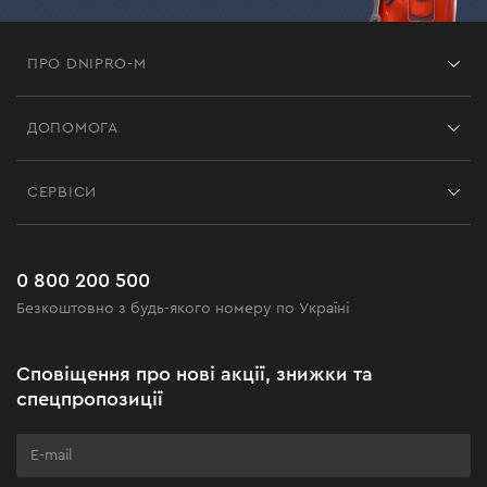
ПРО DNIPRO-M
Франшиза
ДОПОМОГА
Відгуки
Контакти
Блог
СЕРВІСИ
Повернення
Робота
Сервіс
Доставка і оплата
Новинки
Поширені запитання
0 800 200 500
Чорна п'ятниця
Безкоштовно з будь-якого номеру по Україні
Новини
Акційні набори
Сповіщення про нові акції, знижки та
Бізнес-клієнтам
спецпропозиції
Програма лояльності
Клуб майстерності