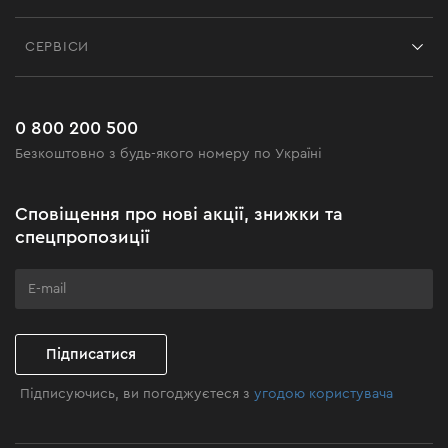
Контакти
Блог
СЕРВІСИ
Повернення
Робота
Сервіс
Доставка і оплата
Новинки
Поширені запитання
0 800 200 500
Чорна п'ятниця
Безкоштовно з будь-якого номеру по Україні
Новини
Акційні набори
Сповіщення про нові акції, знижки та
Бізнес-клієнтам
спецпропозиції
Програма лояльності
Клуб майстерності
Підписатися
Підписуючись, ви погоджуєтеся з
угодою користувача