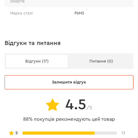
обертів
Високий клас точності «А1» забезпечує правильну
Марка сталі
Р6М5
геометрію отвору.
Відгуки та питання
Відгуки (17)
Питання (0)
Залишити відгук
4.5
/5
88% покупців рекомендують цей товар
Особливості роботи
5
13