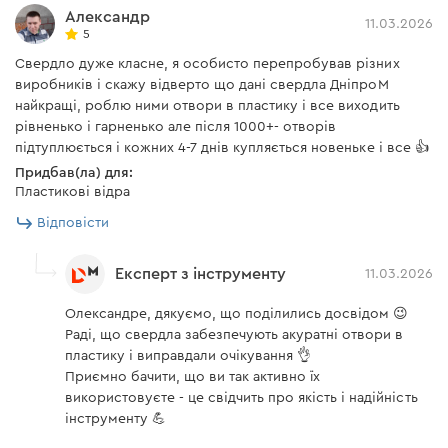
Александр
11.03.2026
5
Свердло дуже класне, я особисто перепробував різних
виробників і скажу відверто що дані свердла ДніпроМ
найкращі, роблю ними отвори в пластику і все виходить
рівненько і гарненько але після 1000+- отворів
підтуплюється і кожних 4-7 днів купляється новеньке і все 👍
Придбав(ла) для:
Пластикові відра
Відповісти
Експерт з інструменту
11.03.2026
Олександре, дякуємо, що поділились досвідом 😉
Раді, що свердла забезпечують акуратні отвори в
пластику і виправдали очікування 👌
Приємно бачити, що ви так активно їх
використовуєте - це свідчить про якість і надійність
інструменту 💪