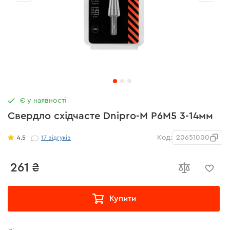
Є у наявності
Свердло східчасте Dnipro-M Р6М5 3-14мм
Код:
20651000
4.5
17
відгуків
261 ₴
Купити