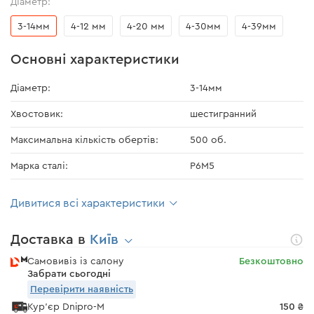
Діаметр:
3-14мм
4-12 мм
4-20 мм
4-30мм
4-39мм
Основні характеристики
Діаметр:
3-14мм
Хвостовик:
шестигранний
Максимальна кількість обертів:
500 об.
Марка сталі:
Р6М5
Дивитися всі характеристики
Доставка в
Київ
Самовивіз із салону
Безкоштовно
Забрати сьогодні
Перевірити наявність
Кур'єр Dnipro-M
150 ₴