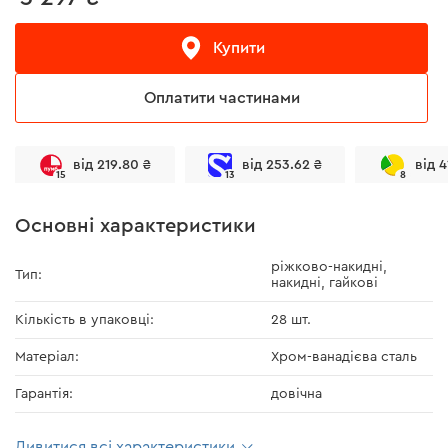
Купити
Оплатити частинами
від 219.80 ₴
від 253.62 ₴
від 4
15
13
8
Основні характеристики
ріжково-накидні,
Тип:
накидні, гайкові
Кількість в упаковці:
28 шт.
Матеріал:
Хром-ванадієва сталь
Гарантія:
довічна
Дивитися всі характеристики