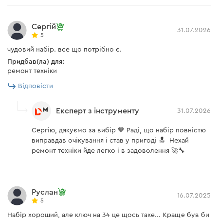
Сергій
31.07.2026
5
чудовий набір. все що потрібно є.
Придбав(ла) для:
ремонт техніки
Відповісти
Експерт з інструменту
31.07.2026
Сергію, дякуємо за вибір 🧡 Раді, що набір повністю
виправдав очікування і став у пригоді 🔝 Нехай
ремонт техніки йде легко і в задоволення 🚀🔧
Руслан
16.07.2025
5
Набір хороший, але ключ на 34 це щось таке... Краще був би