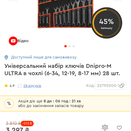
45%
Залишку
Відео
Доступний лише для самовивозу
Універсальний набір ключів Dnipro-M
ULTRA в чохлі (6-34, 12-19, 8-17 мм) 28 шт.
Код:
22795000-1
4.9
28
відгуків
Акція діє ще
8 дн : 06 год : 21 хв
%
або до закінчення запасів товару
3 810 ₴
-513 ₴
3 297 ₴