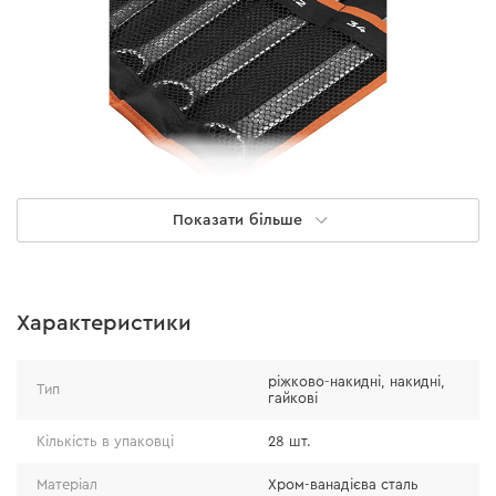
Показати більше
Особливості
Даний набір — ідеальне рішення для роботи на СТО, в
Характеристики
гаражі та ремонту різної техніки. Він містить 28
одиниць ключів трьох типів різних за розміром:
ріжково-накидні, накидні,
Тип
гайкові
рожково-накидні 6-34 мм
накидні 12-19 мм
Кількість в упаковці
28 шт.
розрізні 8-17 мм
Матеріал
Хром-ванадієва сталь