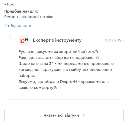
на 36
Придбав(ла) для:
Ремонт вантажної техніки
Відповісти
Експерт з інструменту
16.07.2025
Руслане, дякуємо за зворотний зв’язок🔧
Раді, що загалом набір вам сподобався☺️
Щодо ключа на 34 - ми передамо цю пропозицію
команді для врахування в майбутніх оновленнях
наборів.
Дякуємо, що обрали Dnipro-M - працюємо для
вашого комфорту💪
Читати всі відгуки