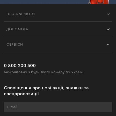
ПРО DNIPRO-M
Франшиза
ДОПОМОГА
Відгуки
Контакти
Блог
СЕРВІСИ
Повернення
Робота
Сервіс
Доставка і оплата
Новинки
Поширені запитання
0 800 200 500
Чорна п'ятниця
Безкоштовно з будь-якого номеру по Україні
Новини
Акційні набори
Сповіщення про нові акції, знижки та
Бізнес-клієнтам
спецпропозиції
Програма лояльності
Клуб майстерності