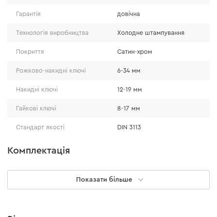
За рахунок рівномірного розподілу сили на грані
Гарантія
довічна
ключі не залишають пошкоджень під час
відкручування та закручування гайок.
Технологія виробництва
Холодне штампування
Ще одна особливість набору — наявність розрізних
Покриття
Сатин-хром
ключів, які підвищують комфорт під час роботи з
Рожково-накидні ключі
6-34 мм
гідравлічними трубками.
Накидні ключі
12-19 мм
Гайкові ключі
8-17 мм
Стандарт якості
DIN 3113
Комплектація
Гайкові ключі
8-10, 9-11, 14-17 мм
Показати більше
Накидні ключі
12-13, 14-15, 16-17, 18-19 мм
6, 7, 8, 9, 10, 10, 11, 12, 13,