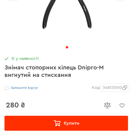
Є у наявності
Знімач стопорних кілець Dnipro-M
вигнутий на стискання
Код:
54813000
Залишити відгук
280 ₴
Купити