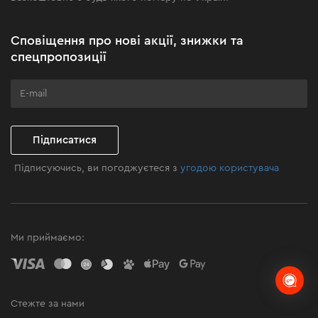
Новини
Акційні набори
Сповіщення про нові акції, знижки та
Бізнес-клієнтам
спецпропозиції
Програма лояльності
Клуб майстерності
Підписатися
Підписуючись, ви погоджуєтеся з
угодою користувача
Ми приймаємо:
Стежте за нами