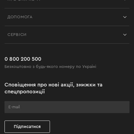
Франшиза
ДОПОМОГА
Відгуки
Контакти
Блог
СЕРВІСИ
Повернення
Робота
Сервіс
Доставка і оплата
Новинки
Поширені запитання
0 800 200 500
Чорна п'ятниця
Безкоштовно з будь-якого номеру по Україні
Новини
Акційні набори
Сповіщення про нові акції, знижки та
Бізнес-клієнтам
спецпропозиції
Програма лояльності
Клуб майстерності
Підписатися