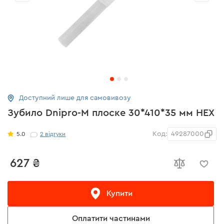
Доступний лише для самовивозу
Зубило Dnipro-M плоске 30*410*35 мм HEX
Код:
49287000
5.0
2
відгуки
627 ₴
Купити
Оплатити частинами