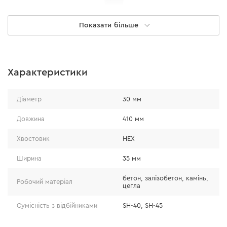
Показати більше
Характеристики
НАДІЙНА ФІКСАЦІЯ
Діаметр
30 мм
Підходить для перфораторів з типом патрона HEX. Така
фіксація зубила дуже надійна, тому легко
Довжина
410 мм
встановлюється і міцно тримається в перфораторі.
Хвостовик
HEX
Ширина
35 мм
бетон, залізобетон, камінь,
Робочий матеріал
цегла
Сумісність з відбійниками
SH-40, SH-45