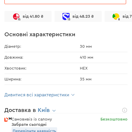
від 41.80 ₴
від 48.23 ₴
від 
15
13
8
Основні характеристики
Діаметр:
30 мм
Довжина:
410 мм
Хвостовик:
HEX
Ширина:
35 мм
Дивитися всі характеристики
Доставка в
Київ
Самовивіз із салону
Безкоштовно
Забрати сьогодні
Перевірити наявність